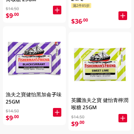
滿2件85折
$14.50
$9
.00
$36
.00
漁夫之寶健怡黑加侖子味
英國漁夫之寶 健怡青檸潤
25GM
喉糖 25GM
$14.50
$9
.00
$14.50
$9
.00