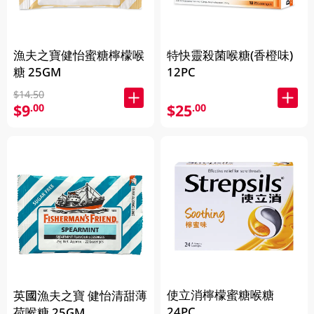
漁夫之寶健怡蜜糖檸檬喉
特快靈殺菌喉糖(香橙味)
糖 25GM
12PC
$14.50
$9
$25
.00
.00
使立消檸檬蜜糖喉糖
英國漁夫之寶 健怡清甜薄
24PC
荷喉糖 25GM