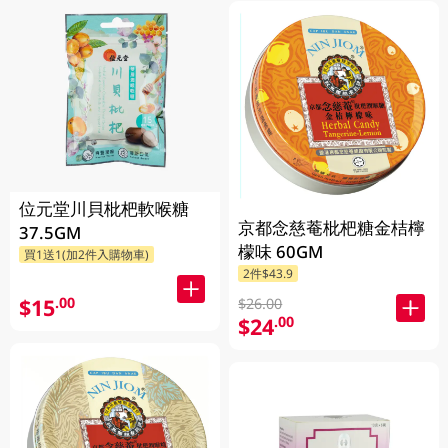
位元堂川貝枇杷軟喉糖
京都念慈菴枇杷糖金桔檸
37.5GM
檬味 60GM
買1送1(加2件入購物車)
2件$43.9
$15
.00
$26.00
$24
.00