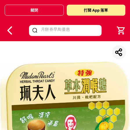
關閉
打開 App 落單
V
alid Until 30 June 2026