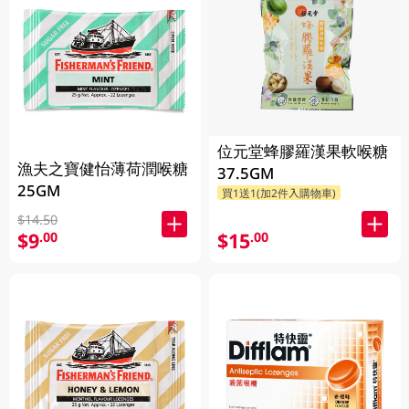
位元堂蜂膠羅漢果軟喉糖
漁夫之寶健怡薄荷潤喉糖
37.5GM
25GM
買1送1(加2件入購物車)
$14.50
$9
$15
.00
.00