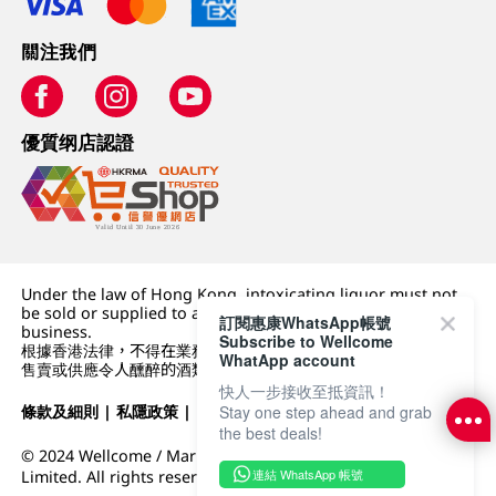
關注我們
優質纲店認證
Under the law of Hong Kong, intoxicating liquor must not
be sold or supplied to a minor (under 18) in the course of
訂閱惠康WhatsApp帳號
business.
Subscribe to Wellcome
根據香港法律，不得在業務過程中，向未成年人 (18 歲以下人士)
WhatApp account
售賣或供應令人醺醉的酒類。
快人一步接收至抵資訊！
Stay one step ahead and grab
條款及細則
|
私隱政策
|
DFI零售集團
the best deals!
© 2024 Wellcome / Market Place. The Dairy Farm Company
連結 WhatsApp 帳號
Limited. All rights reserved.