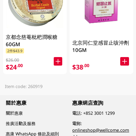
京都念慈菴枇杷潤喉糖
北京同仁堂感冒止咳沖劑
60GM
10GM
2件$43.9
$26.00
$24
$38
.00
.00
Item code: 260919
關於惠康
惠康網店查詢
關於惠康
電話:
+852 3001 1299
推廣活動及服務
電郵:
onlineshop@wellcome.com
惠康 WhatsApp 條款及細則