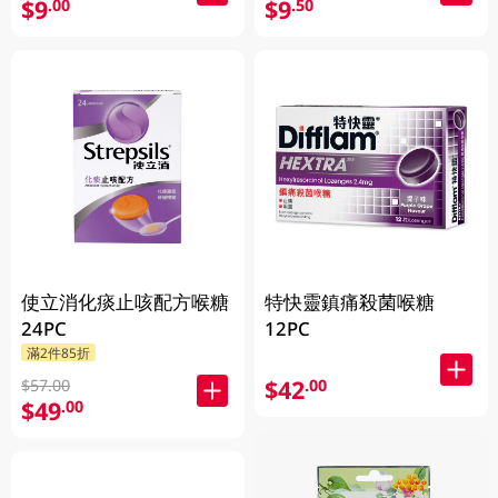
$9
$9
.00
.50
使立消化痰止咳配方喉糖
特快靈鎮痛殺菌喉糖
24PC
12PC
滿2件85折
$42
.00
$57.00
$49
.00