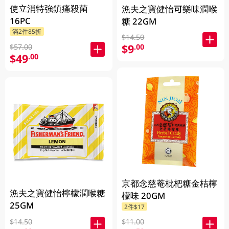
使立消特強鎮痛殺菌
漁夫之寶健怡可樂味潤喉
16PC
糖 22GM
滿2件85折
$14.50
$9
.00
$57.00
$49
.00
京都念慈菴枇杷糖金桔檸
漁夫之寶健怡檸檬潤喉糖
檬味 20GM
25GM
2件$17
$14.50
$11.00