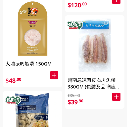
$120
.00
大埔振興蝦滑 150GM
$48
越南急凍有皮石斑魚柳
.00
380GM (包裝及品牌隨機
發放)
$85.00
$39
.90