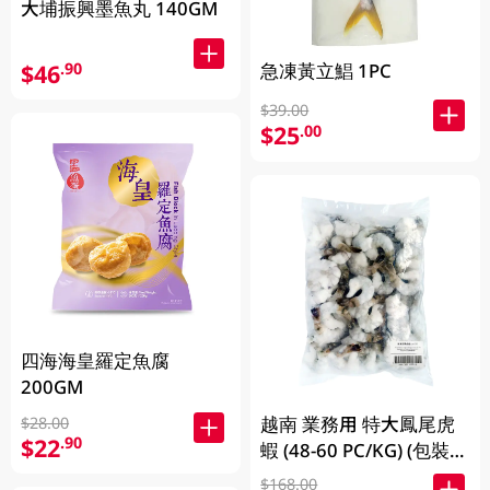
大埔振興墨魚丸 140GM
$46
急凍黃立鯧 1PC
.90
$39.00
$25
.00
四海海皇羅定魚腐
200GM
越南 業務用 特大鳳尾虎
$28.00
$22
.90
蝦 (48-60 PC/KG) (包裝及
品牌隨機發放)
$168.00