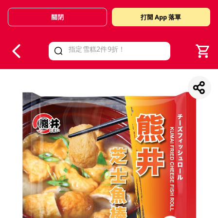
關閉
打開 App 落單
V
alid Until 30 June 2026