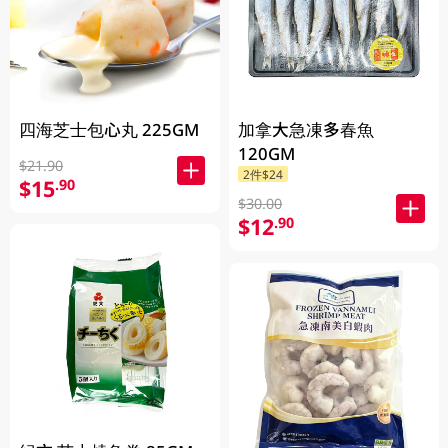
四海芝士包心丸 225GM
加拿大急凍多春魚
120GM
$21.90
2件$24
$15
.90
$30.00
$12
.90