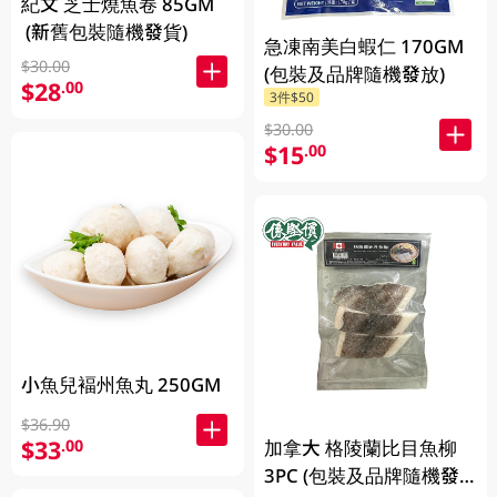
紀文 芝士燒魚卷 85GM
(新舊包裝隨機發貨)
急凍南美白蝦仁 170GM
$30.00
(包裝及品牌隨機發放)
$28
.00
3件$50
$30.00
$15
.00
小魚兒褔州魚丸 250GM
$36.90
$33
.00
加拿大 格陵蘭比目魚柳
3PC (包裝及品牌隨機發