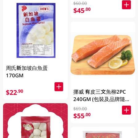
放)
$60.00
$45
.00
周氏新加坡白魚蛋
170GM
$22
.90
挪威 有皮三文魚柳2PC
240GM (包裝及品牌隨機
發放)
$69.00
$55
.00