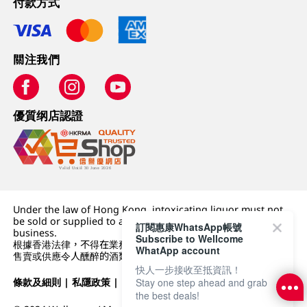
付款方式
關注我們
優質纲店認證
Under the law of Hong Kong, intoxicating liquor must not
be sold or supplied to a minor (under 18) in the course of
訂閱惠康WhatsApp帳號
business.
Subscribe to Wellcome
根據香港法律，不得在業務過程中，向未成年人 (18 歲以下人士)
WhatApp account
售賣或供應令人醺醉的酒類。
快人一步接收至抵資訊！
條款及細則
|
私隱政策
|
DFI零售集團
Stay one step ahead and grab
the best deals!