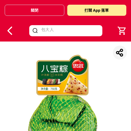
關閉
打開 App 落單
V
alid Until 30 June 2026