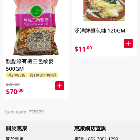
泛洋牌麵包糠 120GM
$11
.00
點點綠有機三色藜麥
500GM
滿2件88折
買1件送1件贈品
$78.00
$70
.00
Item code: 778639
關於惠康
惠康網店查詢
關於惠康
電話:
+852 3001 1299