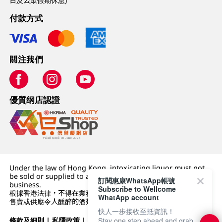
日及公眾假期休息)
付款方式
關注我們
優質纲店認證
Under the law of Hong Kong, intoxicating liquor must not
be sold or supplied to a minor (under 18) in the course of
訂閱惠康WhatsApp帳號
business.
Subscribe to Wellcome
根據香港法律，不得在業務過程中，向未成年人 (18 歲以下人士)
WhatApp account
售賣或供應令人醺醉的酒類。
快人一步接收至抵資訊！
條款及細則
|
私隱政策
|
DFI零售集團
Stay one step ahead and grab