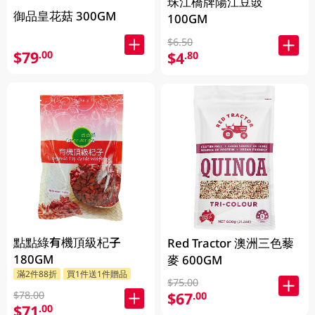
珠江橋牌陽江豆豉
御品皇花菇 300GM
100GM
$6.50
$79
.00
$4
.80
點點綠有機頂級杞子
Red Tractor 澳洲三色藜
180GM
麥 600GM
滿2件88折
買1件送1件贈品
$75.00
$78.00
$67
.00
$71
.00