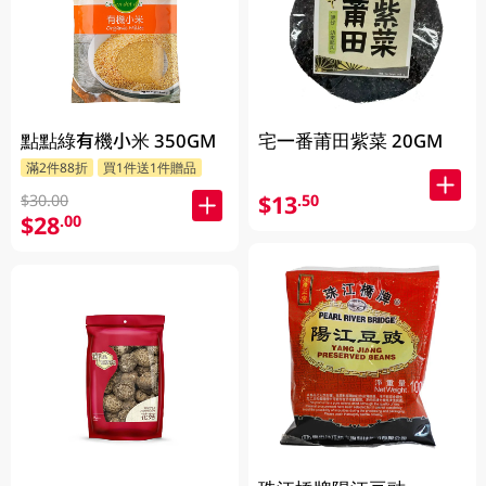
點點綠有機小米 350GM
宅一番莆田紫菜 20GM
滿2件88折
買1件送1件贈品
$13
.50
$30.00
$28
.00