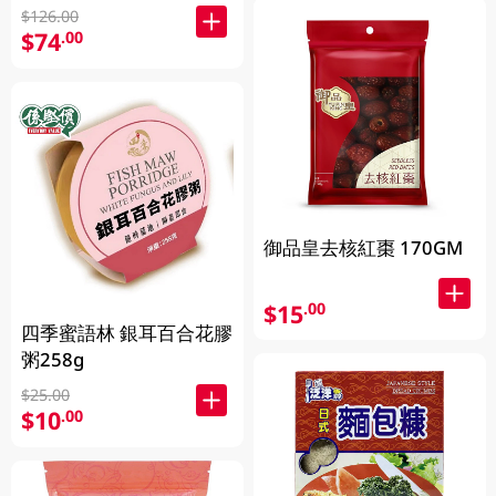
$126.00
$74
.00
御品皇去核紅棗 170GM
$15
.00
四季蜜語林 銀耳百合花膠
粥258g
$25.00
$10
.00