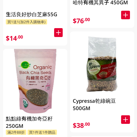
哈特有機其異子 450GM
生活良好炒白芝麻55G
$76
.00
買1送1(加2件入購物車)
$14
.00
Cypressa乾綠碗豆
500GM
點點綠有機加奇亞籽
$38
.00
250GM
滿2件88折
買1件送1件贈品