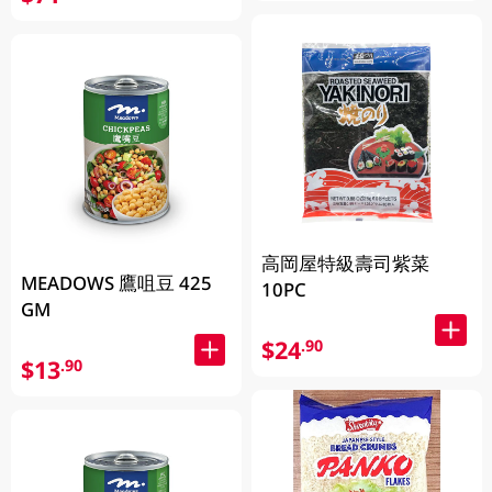
高岡屋特級壽司紫菜
MEADOWS 鷹咀豆 425
10PC
GM
$24
.90
$13
.90