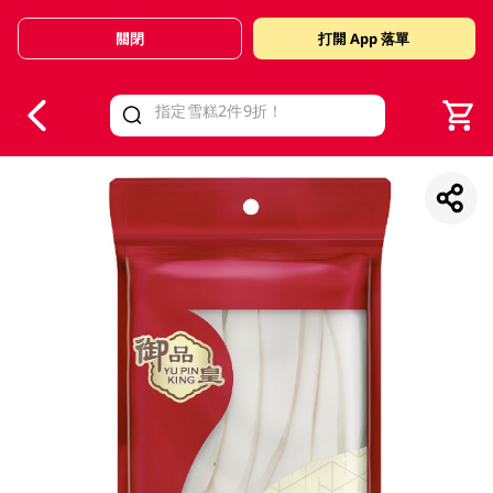
關閉
打開 App 落單
V
alid Until 30 June 2026