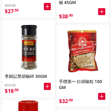
椒 45GM
$50.00
$27
.50
$38
.90
李錦記黑胡椒碎 30GM
手標第一 白胡椒粒 100
$19.90
GM
$18
.00
$32
.00