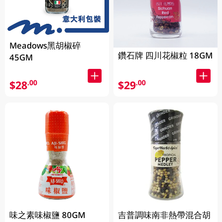
Meadows黑胡椒碎
鑽石牌 四川花椒粒 18GM
45GM
$28
$29
.00
.00
味之素味椒鹽 80GM
吉普調味南非熱帶混合胡