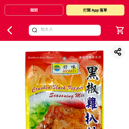
關閉
打開 App 落單
V
alid Until 30 June 2026