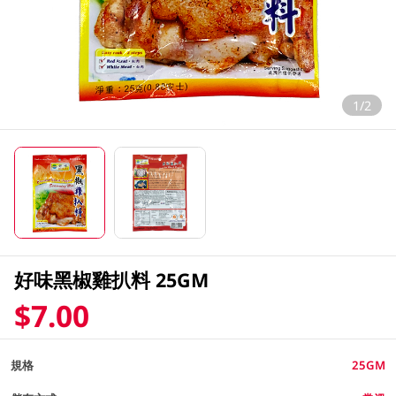
1/2
好味黑椒雞扒料 25GM
$7.00
規格
25GM