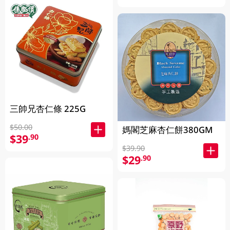
三帥兄杏仁條 225G
$50.00
媽閣芝麻杏仁餅380GM
$39
.90
$39.90
$29
.90