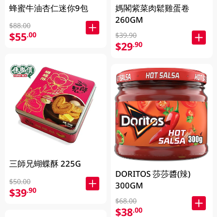
蜂蜜牛油杏仁迷你9包
媽閣紫菜肉鬆雞蛋卷
260GM
$88.00
$55
.00
$39.90
$29
.90
三師兄蝴蝶酥 225G
DORITOS 莎莎醬(辣)
$50.00
300GM
$39
.90
$68.00
$38
.00