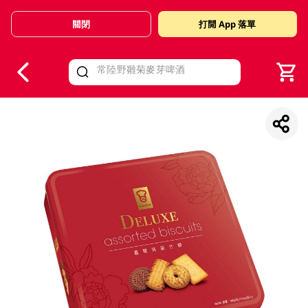
關閉
打開 App 落單
V
alid Until 30 June 2026