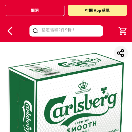
關閉
打開 App 落單
V
alid Until 30 June 2026