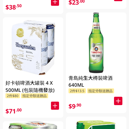
$23
.00
$38
.50
青島純生大樽裝啤酒
好卡頓啤酒大罐裝 4 X
640ML
500ML (包裝隨機發放)
2件$13.5
指定分類送贈品
2件$80
指定分類送贈品
$9
.90
$71
.00