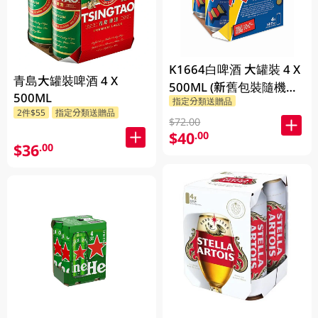
K1664白啤酒 大罐裝 4 X
青島大罐裝啤酒 4 X
500ML (新舊包裝隨機發
500ML
指定分類送贈品
貨)
2件$55
指定分類送贈品
$72.00
$40
.00
$36
.00