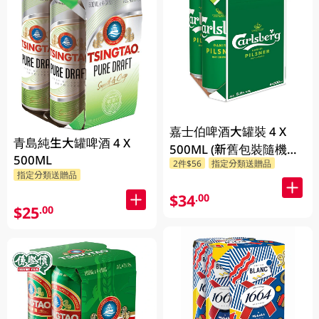
嘉士伯啤酒大罐裝 4 X
青島純生大罐啤酒 4 X
500ML (新舊包裝隨機發
500ML
2件$56
指定分類送贈品
貨)
指定分類送贈品
$34
.00
$25
.00