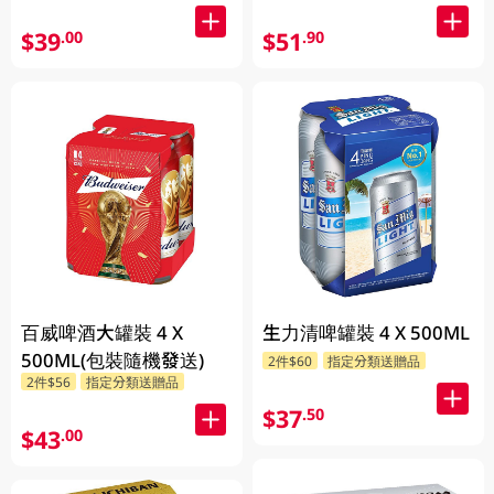
$39
$51
.00
.90
百威啤酒大罐裝 4 X
生力清啤罐裝 4 X 500ML
500ML(包裝隨機發送)
2件$60
指定分類送贈品
2件$56
指定分類送贈品
$37
.50
$43
.00