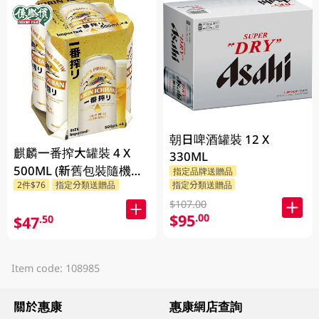
朝日啤酒罐裝 12 X
麒麟一番搾大罐裝 4 X
330ML
500ML (新舊包裝隨機發
指定品牌送贈品
指定分類送贈品
2件$76
指定分類送贈品
貨)
$107.00
$95
.00
$47
.50
Item code: 108985
關於惠康
惠康網店查詢