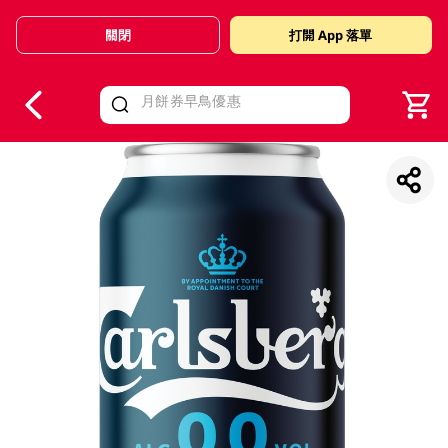
關閉
打開 App 落單
V
alid Until 30 June 2026