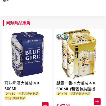
里。
同類商品推薦
藍妹啤酒大罐裝 4 X
麒麟一番搾大罐裝 4 X
500ML
500ML (新舊包裝隨機發
2件$80
指定品牌送贈品
2件$76
指定分類送贈品
貨)
指定分類送贈品
$47
.50