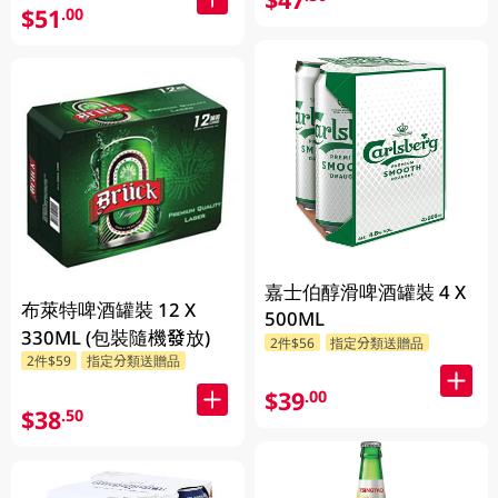
$51
.00
嘉士伯醇滑啤酒罐裝 4 X
布萊特啤酒罐裝 12 X
500ML
330ML (包裝隨機發放)
2件$56
指定分類送贈品
2件$59
指定分類送贈品
$39
.00
$38
.50