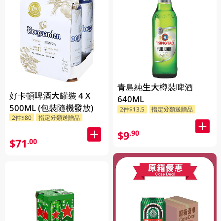
青島純生大樽裝啤酒
好卡頓啤酒大罐裝 4 X
640ML
500ML (包裝隨機發放)
2件$13.5
指定分類送贈品
2件$80
指定分類送贈品
$9
.90
$71
.00