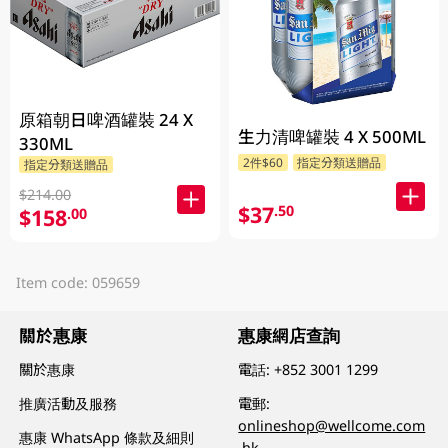
原箱朝日啤酒罐裝 24 X
生力清啤罐裝 4 X 500ML
330ML
2件$60
指定分類送贈品
指定分類送贈品
$214.00
$37
.50
$158
.00
Item code: 059659
關於惠康
惠康網店查詢
關於惠康
電話:
+852 3001 1299
推廣活動及服務
電郵:
onlineshop@wellcome.com
惠康 WhatsApp 條款及細則
.hk