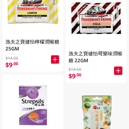
漁夫之寶健怡檸檬潤喉糖
25GM
漁夫之寶健怡可樂味潤喉
$14.50
糖 22GM
$9
.00
$14.50
$9
.00