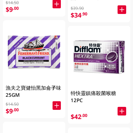
$14.50
$9
.00
$39.90
$34
.90
漁夫之寶健怡黑加侖子味
特快靈鎮痛殺菌喉糖
25GM
12PC
$14.50
$9
.00
$42
.00