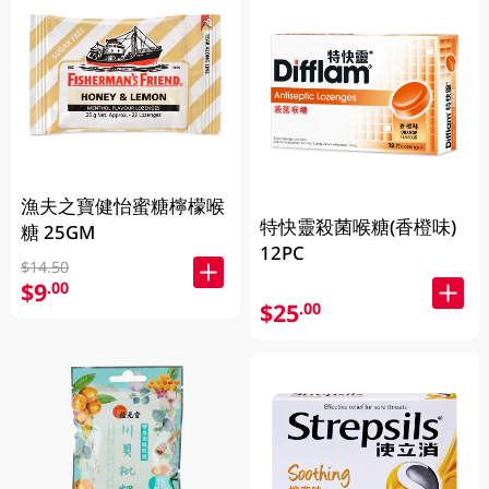
漁夫之寶健怡蜜糖檸檬喉
特快靈殺菌喉糖(香橙味)
糖 25GM
12PC
$14.50
$9
.00
$25
.00