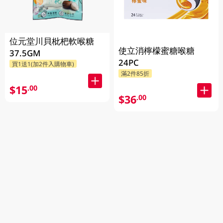
位元堂川貝枇杷軟喉糖
使立消檸檬蜜糖喉糖
37.5GM
24PC
買1送1(加2件入購物車)
滿2件85折
$15
.00
$36
.00