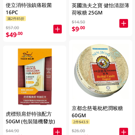
使立消特強鎮痛殺菌
英國漁夫之寶 健怡清甜薄
16PC
荷喉糖 25GM
滿2件85折
$14.50
$9
.00
$57.00
$49
.00
京都念慈菴枇杷潤喉糖
虎標頸肩舒特強配方
60GM
50GM (包裝隨機發放)
2件$43.9
$44.90
$26.00