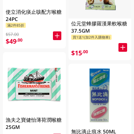
使立消化痰止咳配方喉糖
24PC
位元堂蜂膠羅漢果軟喉糖
滿2件85折
37.5GM
$57.00
買1送1(加2件入購物車)
$49
.00
$15
.00
漁夫之寶健怡薄荷潤喉糖
25GM
無比滴止痕水 50ML