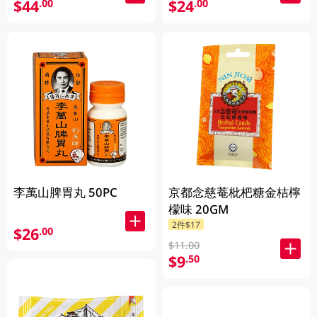
$44
$24
.00
.00
李萬山脾胃丸 50PC
京都念慈菴枇杷糖金桔檸
檬味 20GM
2件$17
$26
.00
$11.00
$9
.50