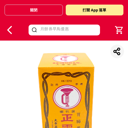
關閉
打開 App 落單
V
alid Until 30 June 2026