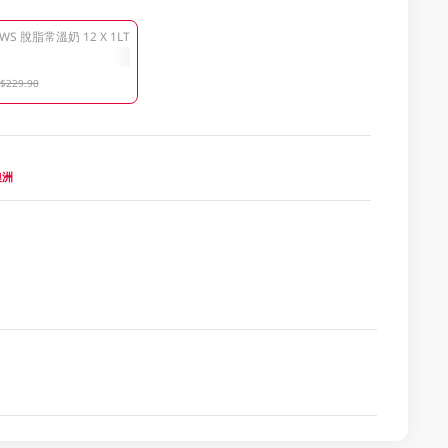
S 脫脂常溫奶 12 X 1LT
$229.90
 澳洲