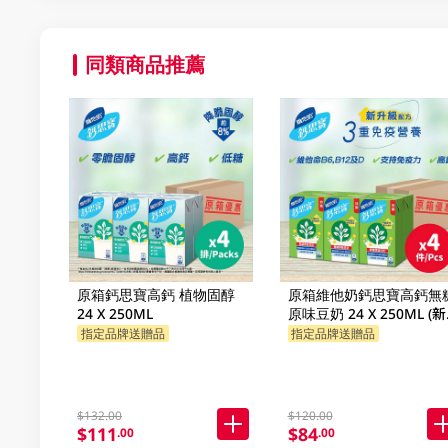
同類商品推薦
原箱鈣思寶高鈣 植物固醇
原箱維他奶鈣思寶高鈣無
24 X 250ML
原味豆奶 24 X 250ML (
包裝隨機發貨)
指定品牌送贈品
指定品牌送贈品
$132.00
$120.00
$111
$84
.00
.00