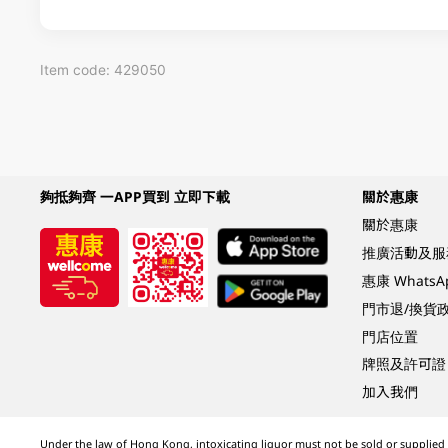
Item code: 429050
夠抵夠齊 一APP買到 立即下載
關於惠康
關於惠康
推廣活動及服
惠康 Whats
門市退/換貨
門店位置
牌照及許可證
加入我們
Under the law of Hong Kong, intoxicating liquor must not be sold or supplied t