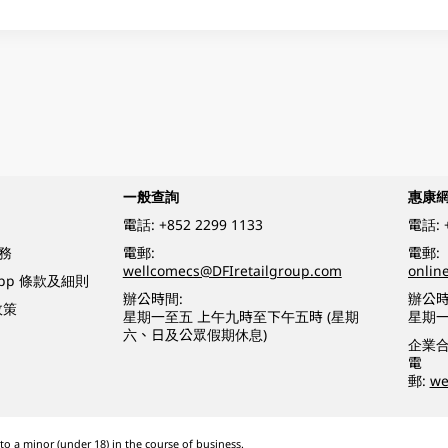
一般查詢
惠康
電話:
+852 2299 1133
電話:
務
電郵:
電郵:
wellcomecs@DFIretailgroup.com
onlin
App 條款及細則
辦公時間:
辦公時
政策
星期一至五 上午九時至下午五時 (星期
星期一
六、日及公眾假期休息)
企業
電
郵:
we
o a minor (under 18) in the course of business.