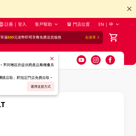
註冊 | 登入
客戶幫助
門店位置
EN | 中
訂單滿
500
元港幣即可享有免費送貨服務
去湊單
，不同地區所提供的產品有機會具
「網購店取」於指定門店免費自取。
選擇送貨方式
LT