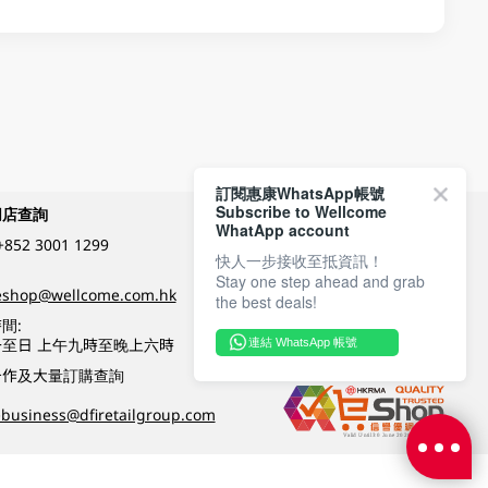
訂閱惠康WhatsApp帳號
Subscribe to Wellcome
網店查詢
付款方式
WhatApp account
+852 3001 1299
快人一步接收至抵資訊！
Stay one step ahead and grab
關注我們
eshop@wellcome.com.hk
the best deals!
間:
至日 上午九時至晚上六時
連結 WhatsApp 帳號
優質纲店認證
合作及大量訂購查詢
business@dfiretailgroup.com