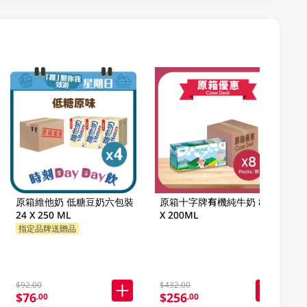
原箱維他奶 低糖豆奶六包裝
原箱十字牌有機純牛奶 8 X 3
24 X 250 ML
X 200ML
指定品牌送贈品
$92.00
$432.00
$76
$256
.00
.00