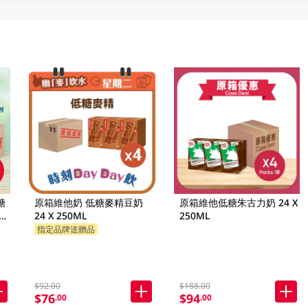
糖
原箱維他奶 低糖麥精豆奶
原箱維他低糖朱古力奶 24 X
新舊
24 X 250ML
250ML
指定品牌送贈品
$92.00
$188.00
$76
$94
.00
.00