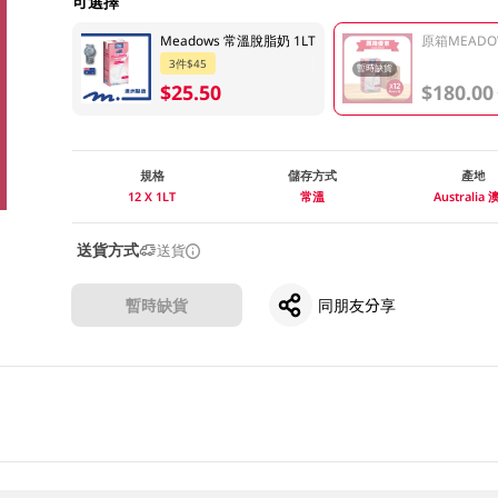
可選擇
Meadows 常溫脫脂奶 1LT
原箱MEADOW
3件$45
暫時缺貨
$25.50
$180.00
規格
儲存方式
產地
12 X 1LT
常溫
Australia
送貨方式
送貨
暫時缺貨
同朋友分享