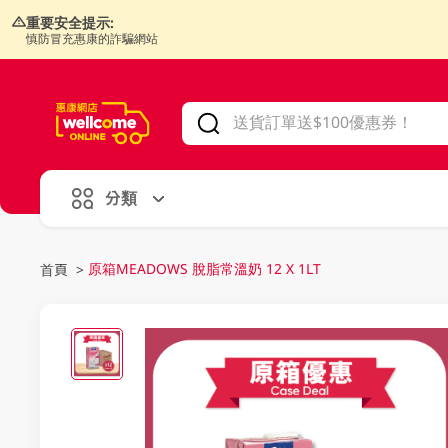
重要安全提示:
慎防冒充惠康的詐騙網站
V
alid Until 30 June 2026
分類
原箱MEADOWS 脫脂常溫奶 12 X 1LT
首頁
>