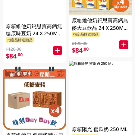
原箱維他奶鈣思寶高鈣燕
原箱維他奶鈣思寶高鈣無
麥大豆飲品 24 X 250ML
糖原味豆奶 24 X 250ML
指定品牌送贈品
(新舊包裝隨機發貨)
指定品牌送贈品
(新舊包裝隨機發貨)
$120.00
$84
.00
$120.00
$84
.00
原箱陽光 蜜瓜奶 250 ML
原箱維他奶 低糖麥精豆奶