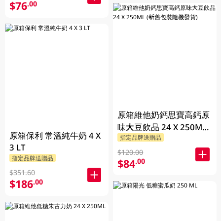
$76
.00
原箱維他奶鈣思寶高鈣原
味大豆飲品 24 X 250ML
原箱保利 常溫純牛奶 4 X
指定品牌送贈品
(新舊包裝隨機發貨)
3 LT
$120.00
指定品牌送贈品
$84
.00
$351.60
$186
.00