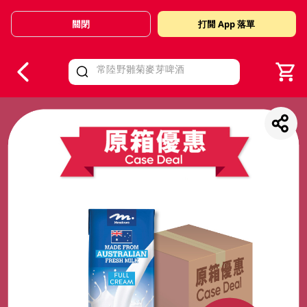
關閉
打開 App 落單
V
alid Until 30 June 2026