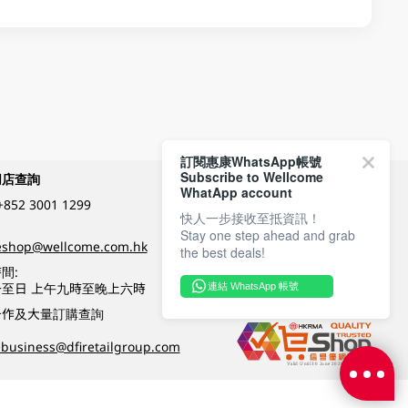
訂閱惠康WhatsApp帳號
Subscribe to Wellcome
網店查詢
付款方式
WhatApp account
+852 3001 1299
快人一步接收至抵資訊！
Stay one step ahead and grab
關注我們
eshop@wellcome.com.hk
the best deals!
間:
至日 上午九時至晚上六時
連結 WhatsApp 帳號
優質纲店認證
合作及大量訂購查詢
business@dfiretailgroup.com