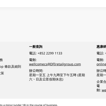
一般查詢
惠康
電話:
+852 2299 1133
電話:
務
電郵:
電郵:
wellcomecs@DFIretailgroup.com
onlin
App 條款及細則
辦公時間:
辦公時
政策
星期一至五 上午九時至下午五時 (星期
星期一
六、日及公眾假期休息)
企業
電
郵:
we
o a minor (under 18) in the course of business.