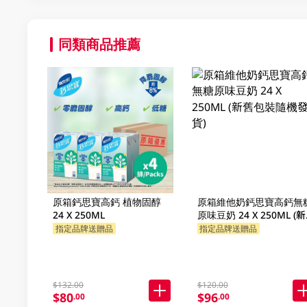
同類商品推薦
原箱鈣思寶高鈣 植物固醇
原箱維他奶鈣思寶高鈣無
24 X 250ML
原味豆奶 24 X 250ML (
包裝隨機發貨)
指定品牌送贈品
指定品牌送贈品
$132.00
$120.00
$80
$96
.00
.00