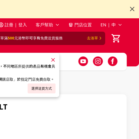
註冊 | 登入
客戶幫助
門店位置
EN | 中
訂單滿
500
元港幣即可享有免費送貨服務
去湊單
，不同地區所提供的產品有機會具
「網購店取」於指定門店免費自取。
選擇送貨方式
LT