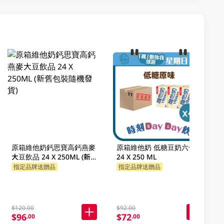
原箱維他奶鈣思寶高鈣燕麥
原箱維他奶 低糖豆奶六包裝
大豆飲品 24 X 250ML (新舊
24 X 250 ML
包裝隨機發貨)
指定品牌送贈品
指定品牌送贈品
$120.00
$92.00
$96
$72
.00
.00