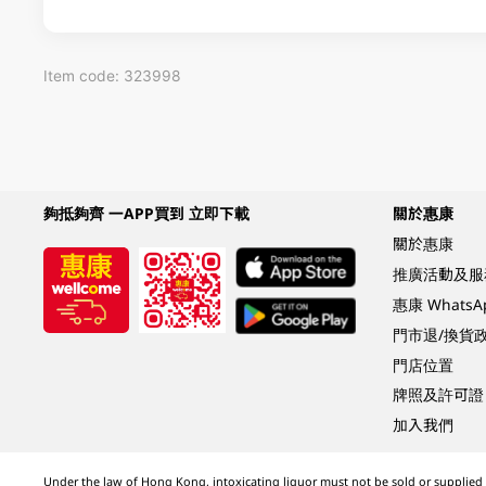
Item code: 323998
夠抵夠齊 一APP買到 立即下載
關於惠康
關於惠康
推廣活動及服
惠康 Whats
門市退/換貨
門店位置
牌照及許可證
加入我們
Under the law of Hong Kong, intoxicating liquor must not be sold or supplied t