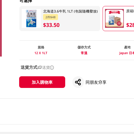
可選擇
原箱H
北海道3.6牛乳 1LT (包裝隨機發放)
2件$48
$33.50
$2
規格
儲存方式
產地
12 X 1LT
常溫
Japan 日
送貨方式
送貨
加入購物車
同朋友分享