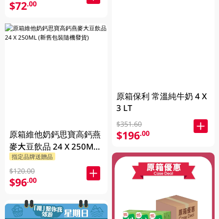
$72
.00
原箱保利 常溫純牛奶 4 X
3 LT
$351.60
$196
.00
原箱維他奶鈣思寶高鈣燕
麥大豆飲品 24 X 250ML
指定品牌送贈品
(新舊包裝隨機發貨)
$120.00
$96
.00