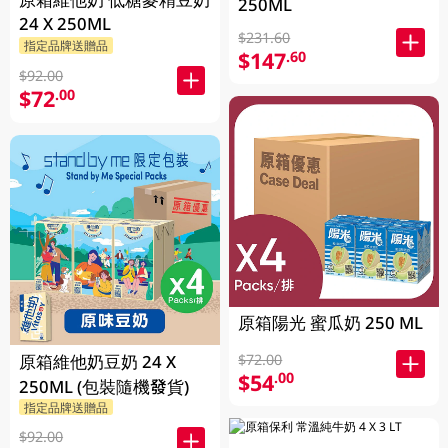
250ML
24 X 250ML
$231.60
指定品牌送贈品
$147
.60
$92.00
$72
.00
原箱陽光 蜜瓜奶 250 ML
原箱維他奶豆奶 24 X
$72.00
$54
.00
250ML (包裝隨機發貨)
指定品牌送贈品
$92.00