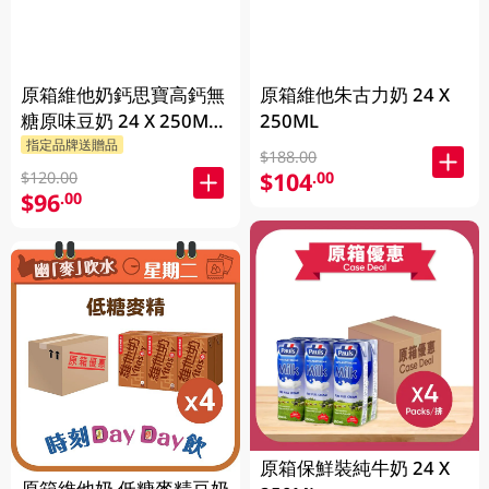
原箱維他奶鈣思寶高鈣無
原箱維他朱古力奶 24 X
糖原味豆奶 24 X 250ML
250ML
指定品牌送贈品
(新舊包裝隨機發貨)
$188.00
$104
.00
$120.00
$96
.00
原箱保鮮裝純牛奶 24 X
原箱維他奶 低糖麥精豆奶