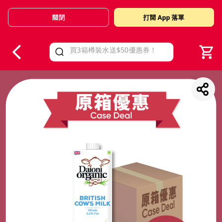
關閉
打開 App 落單
V
alid Until 30 June 2026