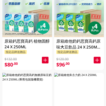
原箱鈣思寶高鈣 植物固醇
原箱維他奶鈣思寶高鈣原
24 X 250ML
味大豆飲品 24 X 250ML
指定品牌送贈品
指定品牌送贈品
(新舊包裝隨機發貨)
$132.00
$120.00
$80
$96
.00
.00