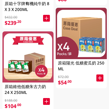
原箱十字牌有機純牛奶 8
X 3 X 200ML
$432.00
$239
.20
原箱陽光 低糖蜜瓜奶 250
ML
$72.00
$54
.00
原箱維他低糖朱古力奶
24 X 250ML
$188.00
$104
.00