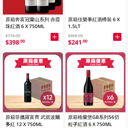
原箱奔富冠蘭山系列 赤霞
原箱佳樂事紅酒樽裝 6 X
珠紅酒 6 X 750ML
1.5LT
$774.00
$468.00
$398
$241
.00
.00
原箱菲臘羅富齊 武當波爾
原箱格蘭堡GB系列56切
多紅 12 X 750ML
粒子紅酒 6 X 750ML