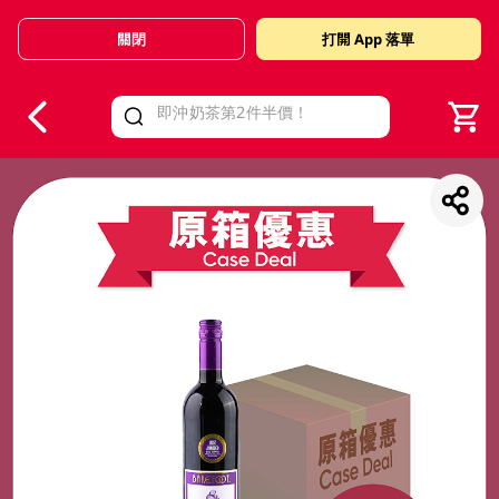
關閉
打開 App 落單
V
alid Until 30 June 2026