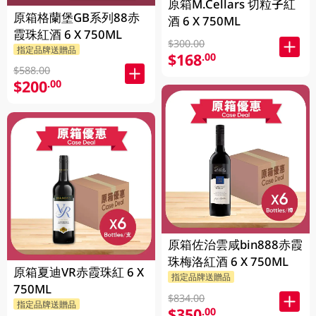
原箱M.Cellars 切粒子紅
原箱格蘭堡GB系列88赤
酒 6 X 750ML
霞珠紅酒 6 X 750ML
$300.00
指定品牌送贈品
$168
.00
$588.00
$200
.00
原箱佐治雲咸bin888赤霞
珠梅洛紅酒 6 X 750ML
原箱夏迪VR赤霞珠紅 6 X
指定品牌送贈品
750ML
$834.00
指定品牌送贈品
$350
.00