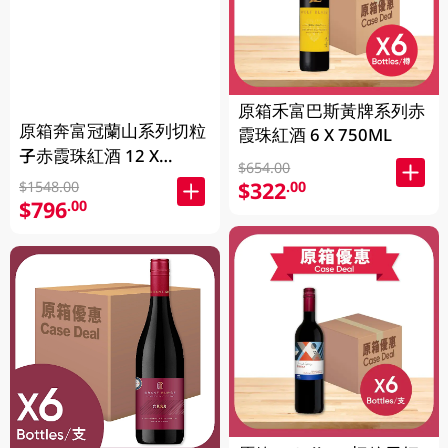
原箱禾富巴斯黃牌系列赤
原箱奔富冠蘭山系列切粒
霞珠紅酒 6 X 750ML
子赤霞珠紅酒 12 X
$654.00
750ML
$322
.00
$1548.00
$796
.00