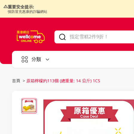
重要安全提示:
慎防冒充惠康的詐騙網站
V
alid Until 30 June 2026
分類
首頁
>
原箱檸檬約113個 (總重量: 14 公斤) 1CS