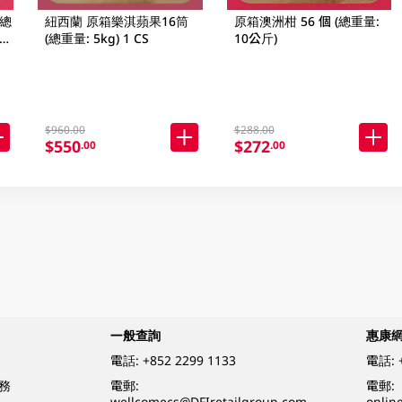
(總
紐西蘭 原箱樂淇蘋果16筒
原箱澳洲柑 56 個 (總重量:
及品
(總重量: 5kg) 1 CS
10公斤)
$960.00
$288.00
$550
$272
.00
.00
一般查詢
惠康
電話:
+852 2299 1133
電話:
務
電郵:
電郵:
wellcomecs@DFIretailgroup.com
onlin