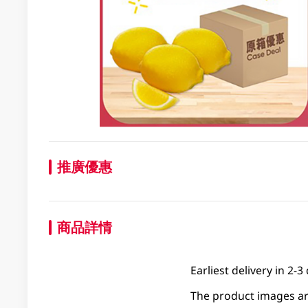
推廣優惠
商品詳情
Earliest delivery in 2-3
The product images are