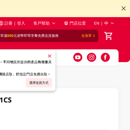
註冊 | 登入
客戶幫助
門店位置
EN | 中
訂單滿
500
元港幣即可享有免費送貨服務
去湊單
，不同地區所提供的產品有機會具
「網購店取」於指定門店免費自取。
選擇送貨方式
1CS