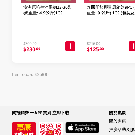
澳洲原箱牛油果約23-30裝
泰國即飲椰青原箱約9PC 
(總重量: 4.9公斤)1CS
重量: 9 公斤) 1CS (包裝
牌隨機發放)
$300.00
$216.00
$230
$125
.00
.00
Item code: 825984
夠抵夠齊 一APP買到 立即下載
關於惠康
關於惠康
推廣活動及服