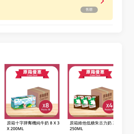
售罄
原箱十字牌有機純牛奶 8 X 3
原箱維他低糖朱古力奶 24 X
X 200ML
250ML