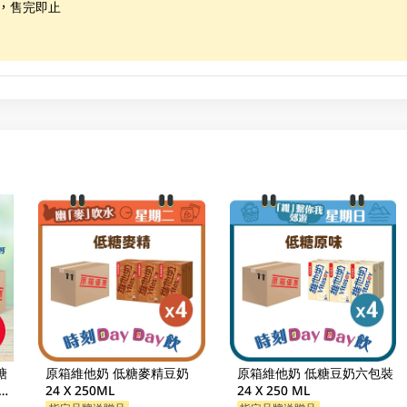
限，售完即止
糖
原箱維他奶 低糖麥精豆奶
原箱維他奶 低糖豆奶六包裝
新舊
24 X 250ML
24 X 250 ML