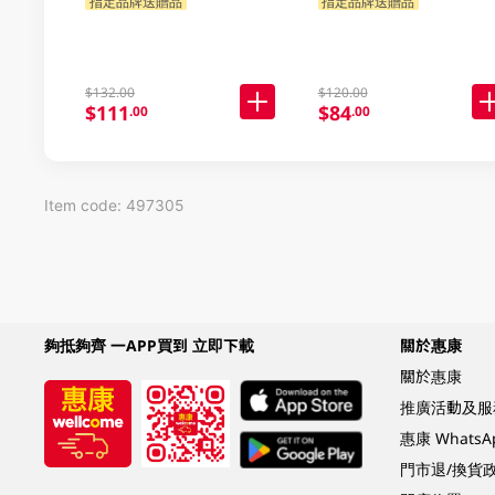
包裝隨機發貨)
指定品牌送贈品
指定品牌送贈品
$132.00
$120.00
$111
$84
.00
.00
Item code: 497305
夠抵夠齊 一APP買到 立即下載
關於惠康
關於惠康
推廣活動及服
惠康 Whats
門市退/換貨