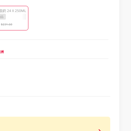
 24 X 250ML
贈品
$231.60
 澳洲