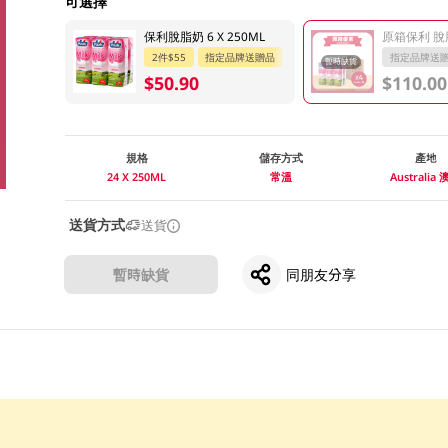
可選擇
保利脫脂奶 6 X 250ML
原箱保利 脫脂奶
2件$55
指定品牌送贈品
指定品牌送
暫時缺貨
$50.90
$110.00
規格
儲存方式
產地
24 X 250ML
常溫
Australia
送貨方式
送貨
暫時缺貨
同朋友分享