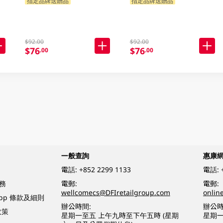
指定品牌送贈品
指定品牌送贈品
$92.00
$92.00
$76
$76
.00
.00
一般查詢
惠康
電話:
+852 2299 1133
電話:
務
電郵:
電郵:
wellcomecs@DFIretailgroup.com
onlin
App 條款及細則
辦公時間:
辦公時
政策
星期一至五 上午九時至下午五時 (星期
星期一