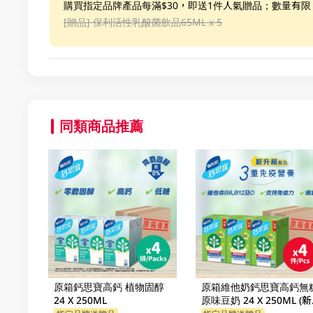
購買指定品牌產品每滿$30，即送1件人氣贈品；數量有
[贈品]
保利活性乳酸菌飲品65ML x 5
同類商品推薦
原箱鈣思寶高鈣 植物固醇
原箱維他奶鈣思寶高鈣無
24 X 250ML
原味豆奶 24 X 250ML (