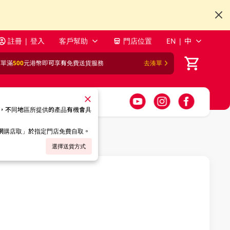
註冊 | 登入
客戶幫助
門店位置
EN | 中
訂單滿
500
元港幣即可享有免費送貨服務
去湊單
，不同地區所提供的產品有機會具
「網購店取」於指定門店免費自取。
選擇送貨方式