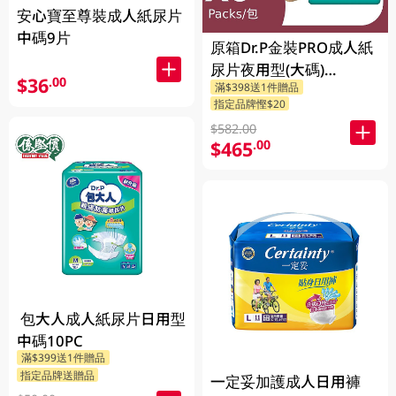
安心寶至尊裝成人紙尿片
中碼9片
原箱Dr.P金裝PRO成人紙
尿片夜用型(大碼)
$36
.00
滿$398送1件贈品
6X9PCS
指定品牌慳$20
$582.00
$465
.00
包大人成人紙尿片日用型
中碼10PC
滿$399送1件贈品
指定品牌送贈品
一定妥加護成人日用褲