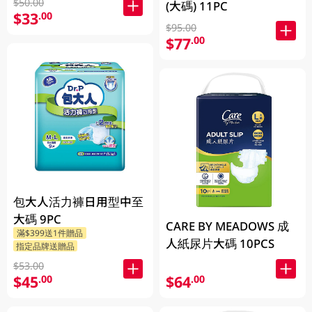
$50.00
(大碼) 11PC
$33
.00
$95.00
$77
.00
包大人活力褲日用型中至
大碼 9PC
CARE BY MEADOWS 成
滿$399送1件贈品
人紙尿片大碼 10PCS
指定品牌送贈品
$53.00
$45
$64
.00
.00