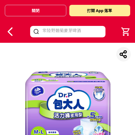
關閉
打開 App 落單
V
alid Until 30 June 2026