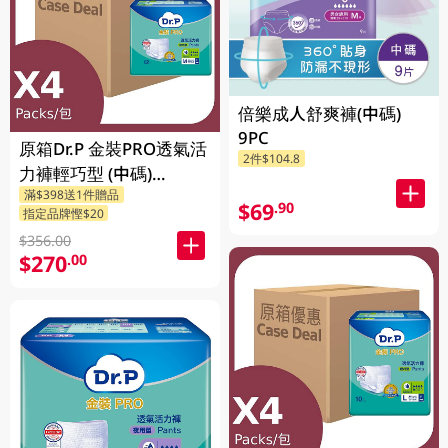
倍樂成人舒爽褲(中碼)
9PC
原箱Dr.P 金裝PRO透氣活
2件$104.8
力褲輕巧型 (中碼)
滿$398送1件贈品
4X12PCS
$69
.90
指定品牌慳$20
$356.00
$270
.00