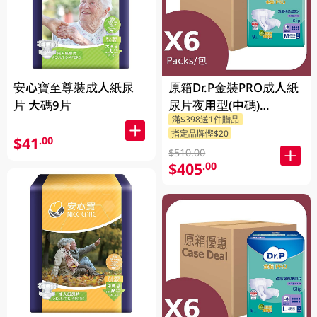
安心寶至尊裝成人紙尿
原箱Dr.P金裝PRO成人紙
片 大碼9片
尿片夜用型(中碼)
滿$398送1件贈品
6X9PCS
指定品牌慳$20
$41
.00
$510.00
$405
.00