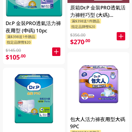
原箱Dr.P 金裝PRO透氣活
力褲輕巧型 (大碼)
滿$398送1件贈品
4X10PCS
Dr.P 金裝PRO透氣活力褲
指定品牌慳$20
夜用型 (中碼) 10pc
$356.00
滿$398送1件贈品
$270
.00
指定品牌慳$20
$145.00
$105
.00
包大人活力褲夜用型大碼
9PC