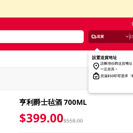
送貨
設置送貨地址
請新增你的送貨地址
一定差異。
買滿$50即可選擇
亨利爵士毡酒 700ML
$399.00
$558.00