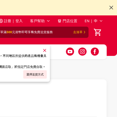
註冊 | 登入
客戶幫助
門店位置
EN | 中
訂單滿
500
元港幣即可享有免費送貨服務
去湊單
，不同地區所提供的產品有機會具
「網購店取」於指定門店免費自取。
選擇送貨方式