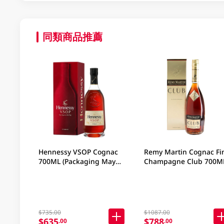
同類商品推薦
Hennessy VSOP Cognac
Remy Martin Cognac Fi
700ML (Packaging May
Champagne Club 700M
Vary )
$735.00
$1087.00
$635
$788
.00
.00