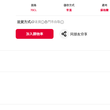
規格
儲存方式
產地
70CL
常溫
蘇格蘭
送貨方式
送貨
門市自取
加入購物車
同朋友分享