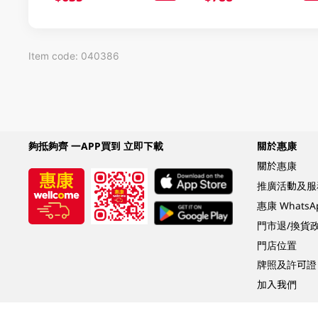
Item code: 040386
夠抵夠齊 一APP買到 立即下載
關於惠康
關於惠康
推廣活動及服
惠康 Whats
門市退/換貨
門店位置
牌照及許可證
加入我們