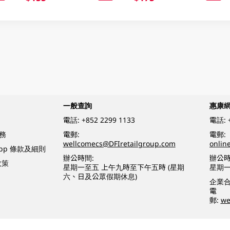
一般查詢
惠康
電話:
+852 2299 1133
電話:
務
電郵:
電郵:
wellcomecs@DFIretailgroup.com
onlin
App 條款及細則
辦公時間:
辦公時
政策
星期一至五 上午九時至下午五時 (星期
星期一
六、日及公眾假期休息)
企業
電
郵:
we