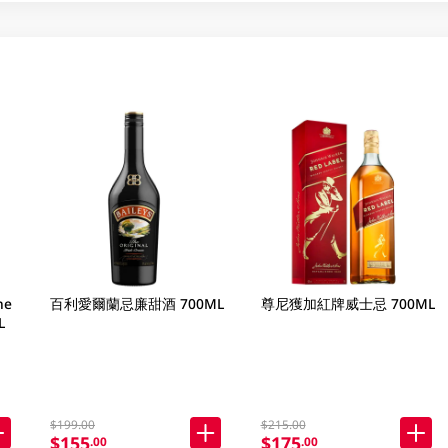
ne
百利愛爾蘭忌廉甜酒 700ML
尊尼獲加紅牌威士忌 700ML
L
$199.00
$215.00
$155
$175
.00
.00