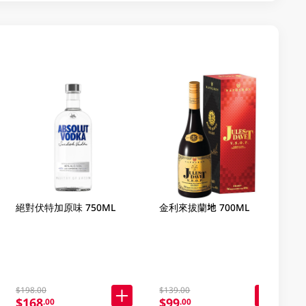
絕對伏特加原味 750ML
金利來拔蘭地 700ML
$198.00
$139.00
$168
$99
.00
.00