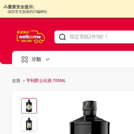
重要安全提示:
慎防冒充惠康的詐騙網站
V
alid Until 30 June 2026
分類
亨利爵士毡酒 700ML
首頁
>