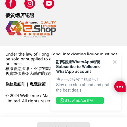
優質纲店認證
Under the law of Hong Kong, intoxicating liquor must not
be sold or supplied to a minor (under 18) in the course of
訂閱惠康WhatsApp帳號
business.
Subscribe to Wellcome
根據香港法律，不得在業務過程中，向未成年人 (18 歲以下人士)
WhatApp account
售賣或供應令人醺醉的酒類。
快人一步接收至抵資訊！
條款及細則
|
私隱政策
|
DFI零售集團
Stay one step ahead and grab
the best deals!
© 2024 Wellcome / Market Place. The Dairy Farm Company
連結 WhatsApp 帳號
Limited. All rights reserved.