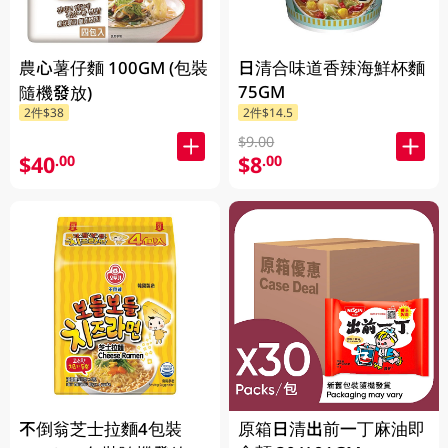
農心薯仔麵 100GM (包裝
日清合味道香辣海鮮杯麵
75GM
隨機發放)
2件$38
2件$14.5
$9.00
$40
$8
.00
.00
不倒翁芝士拉麵4包裝
原箱日清出前一丁麻油即