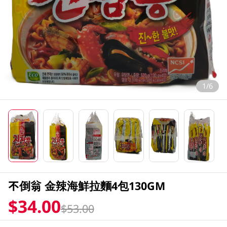
1/6
不倒翁 金辣海鮮拉麵4包130GM
$34.00
$53.00