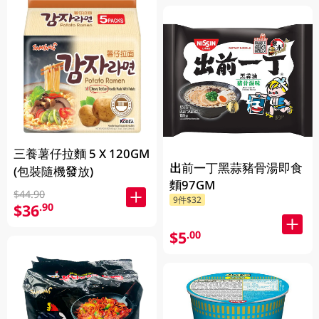
三養薯仔拉麵 5 X 120GM
出前一丁黑蒜豬骨湯即食
(包裝隨機發放)
麵97GM
$44.90
9件$32
$36
.90
$5
.00