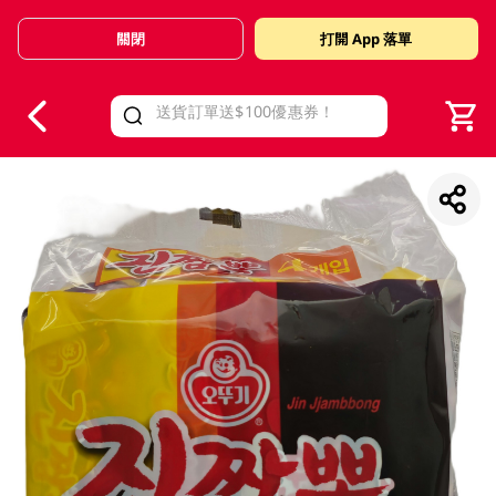
關閉
打開 App 落單
V
alid Until 30 June 2026