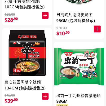
八道 牛骨湯麵5包裝
102GM(包裝隨機發放)
日清咚兵衛腐皮烏冬
$38.00
$28
.90
95GM (包裝隨機發放)
$20.00
$10
.00
農心韓國黑版辛辣麵
134GM (包裝隨機發放)
出前一丁九州豬骨濃湯麵
$45.00
$39
.00
98GM