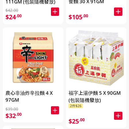
食麵 30 X 91GM
111GM (包裝隨機發放)
$42.00
$24
$105
.00
.00
農心非油炸辛拉麵 4 X
福字上湯伊麵 5 X 90GM
97GM
(包裝隨機發放)
2件$26
$39.00
$32
.00
$25
.00