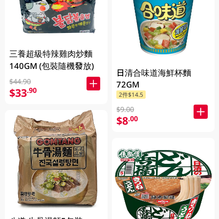
三養超級特辣雞肉炒麵
140GM (包裝隨機發放)
日清合味道海鮮杯麵
$44.90
72GM
$33
.90
2件$14.5
$9.00
$8
.00