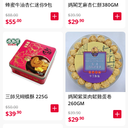
蜂蜜牛油杏仁迷你9包
媽閣芝麻杏仁餅380GM
$88.00
$39.90
$55
$29
.00
.90
三師兄蝴蝶酥 225G
媽閣紫菜肉鬆雞蛋卷
260GM
$50.00
$39
.90
$39.90
$29
.90