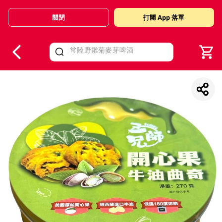
關閉
打開 App 落單
V
alid Until 30 June 2026