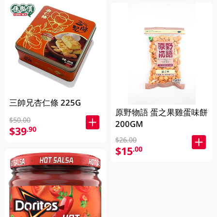
三帥兄杏仁條 225G
原野物語 蛋之果雞蛋味餅
$50.00
200GM
$39
.90
$26.00
$15
.00