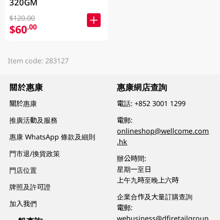
320GM
$120.00
$60
.00
Item code: 283127
關於惠康
惠康網店查詢
關於惠康
電話:
+852 3001 1299
推廣活動及服務
電郵:
onlineshop@wellcome.com
惠康 WhatsApp 條款及細則
.hk
門市退/換貨政策
辦公時間:
星期一至日
門店位置
上午九時至晚上六時
牌照及許可證
企業合作及大量訂購查詢
加入我們
電郵:
webusiness@dfiretailgroup