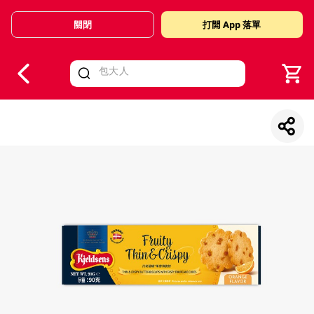
關閉
打開 App 落單
V
alid Until 30 June 2026