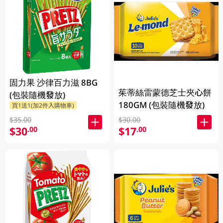
固力果 沙律百力滋 8BG
茱蒂絲雷蒙德芝士夾心餅
(包裝隨機發放)
180GM (包裝隨機發放)
買1送1(加2件入購物車)
$35.00
$30.00
$30
$17
.00
.00