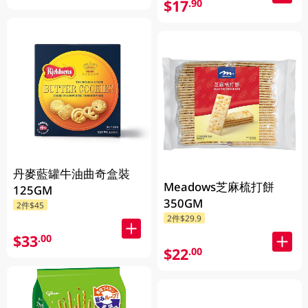
$17
.90
丹麥藍罐牛油曲奇盒裝
Meadows芝麻梳打餅
125GM
350GM
2件$45
2件$29.9
$33
.00
$22
.00