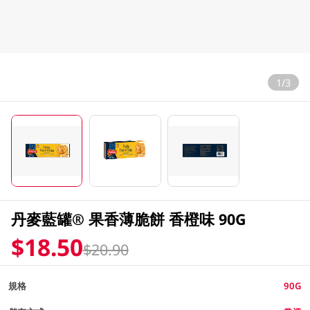
1/3
丹麥藍罐® 果香薄脆餅 香橙味 90G
$18.50
$20.90
規格
90G