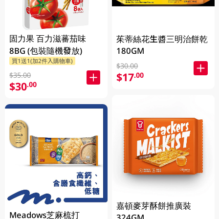
固力果 百力滋蕃茄味
茱蒂絲花生醬三明治餅乾
8BG (包裝隨機發放)
180GM
買1送1(加2件入購物車)
$30.00
$17
.00
$35.00
$30
.00
嘉頓麥芽酥餅推廣裝
Meadows芝麻梳打
324GM