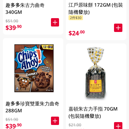
江戶原味餅 172GM (包裝
趣多多朱古力曲奇
340GM
隨機發放)
2件$30
$51.90
$39
.90
$24
.00
趣多多珍寶雙重朱力曲奇
嘉頓朱古力手指 70GM
288GM
(包裝隨機發放)
$51.90
$39
.90
$21.00