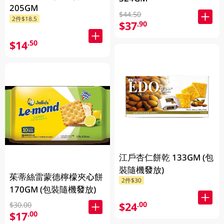
205GM
$44.50
2件$18.5
$37
.90
$14
.50
江戶杏仁餅乾 133GM (包
裝隨機發放)
茱蒂絲雷蒙德檸檬夾心餅
2件$30
170GM (包裝隨機發放)
$24
.00
$30.00
$17
.00