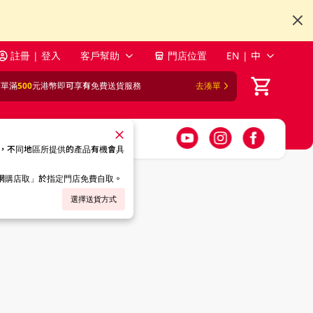
註冊 | 登入
客戶幫助
門店位置
EN | 中
訂單滿
500
元港幣即可享有免費送貨服務
去湊單
，不同地區所提供的產品有機會具
「網購店取」於指定門店免費自取。
選擇送貨方式