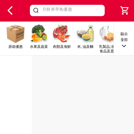
V
alid Until 30 June 2026
顯示
全部
原箱優惠
水果及蔬菜
肉類及海鮮
米, 油及麵
乳製品,冷凍
早餐及
食品及蛋類