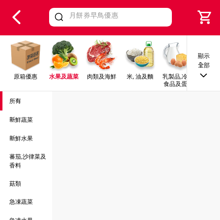
V
alid Until 30 June 2026
顯示
全部
原箱優惠
水果及蔬菜
肉類及海鮮
米, 油及麵
乳製品,冷凍
早餐及
食品及蛋類
所有
新鮮蔬菜
新鮮水果
蕃茄,沙律菜及
香料
菇類
急凍蔬菜
急凍水果