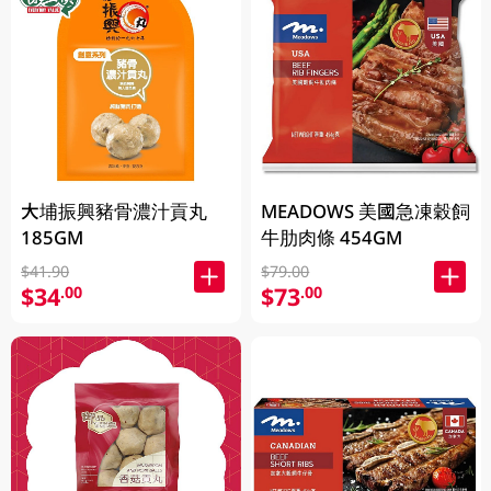
大埔振興豬骨濃汁貢丸
MEADOWS 美國急凍穀飼
185GM
牛肋肉條 454GM
$41.90
$79.00
$34
$73
.00
.00