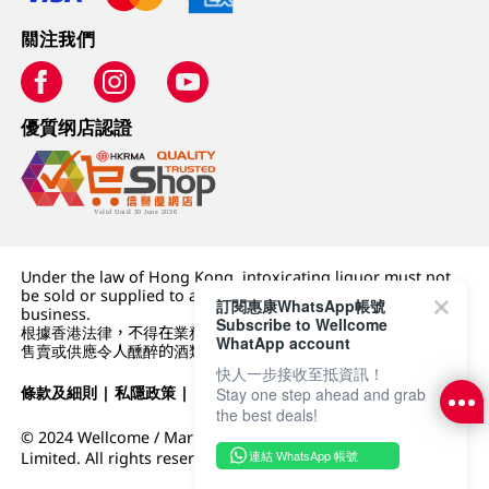
關注我們
優質纲店認證
Under the law of Hong Kong, intoxicating liquor must not
be sold or supplied to a minor (under 18) in the course of
訂閱惠康WhatsApp帳號
business.
Subscribe to Wellcome
根據香港法律，不得在業務過程中，向未成年人 (18 歲以下人士)
WhatApp account
售賣或供應令人醺醉的酒類。
快人一步接收至抵資訊！
條款及細則
|
私隱政策
|
DFI零售集團
Stay one step ahead and grab
the best deals!
© 2024 Wellcome / Market Place. The Dairy Farm Company
連結 WhatsApp 帳號
Limited. All rights reserved.