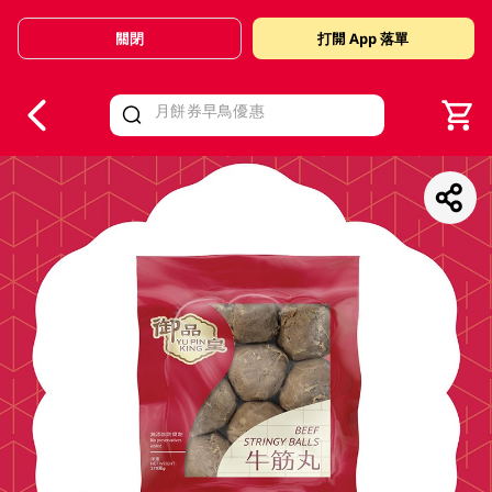
關閉
打開 App 落單
V
alid Until 30 June 2026