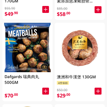
170GM
素添加急凍豬肋骨
500GM
$55.90
$85.00
$49
.90
$58
.00
Dafgards 瑞典肉丸
澳洲和牛漢堡 130GM
500GM
4件$88
$50.00
$70
$29
.00
.00