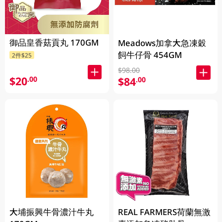
御品皇香菇貢丸 170GM
Meadows加拿大急凍穀
飼牛仔骨 454GM
2件$25
$98.00
$20
.00
$84
.00
大埔振興牛骨濃汁牛丸
REAL FARMERS荷蘭無激