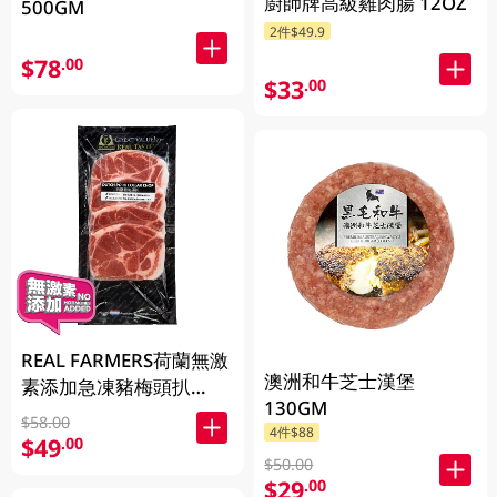
廚師牌高級雞肉腸 12OZ
500GM
2件$49.9
$78
.00
$33
.00
REAL FARMERS荷蘭無激
澳洲和牛芝士漢堡
素添加急凍豬梅頭扒
130GM
400GM
$58.00
4件$88
$49
.00
$50.00
$29
.00