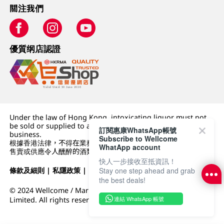
關注我們
優質纲店認證
Under the law of Hong Kong, intoxicating liquor must not
be sold or supplied to a minor (under 18) in the course of
訂閱惠康WhatsApp帳號
business.
Subscribe to Wellcome
根據香港法律，不得在業務過程中，向未成年人 (18 歲以下人士)
WhatApp account
售賣或供應令人醺醉的酒類。
快人一步接收至抵資訊！
Stay one step ahead and grab
條款及細則
|
私隱政策
|
DFI零售集團
the best deals!
© 2024 Wellcome / Market Place. The Dairy Farm Company
連結 WhatsApp 帳號
Limited. All rights reserved.