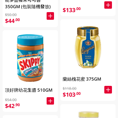
350GM (包裝隨機發放)
$133
.00
$50.00
$44
.00
蘭絲槐花蜜 375GM
$118.00
頂好牌幼花生醬 510GM
$103
.00
$54.00
$42
.90