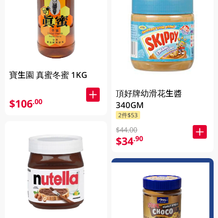
寶生園 真蜜冬蜜 1KG
頂好牌幼滑花生醬
$106
.00
340GM
2件$53
$44.00
$34
.90