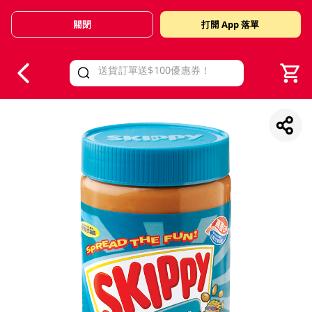
關閉
打開 App 落單
V
alid Until 30 June 2026