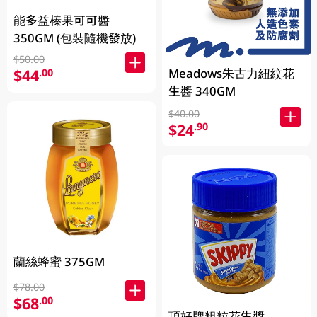
能多益榛果可可醬
350GM (包裝隨機發放)
$50.00
Meadows朱古力紐紋花
$44
.00
生醬 340GM
$40.00
$24
.90
蘭絲蜂蜜 375GM
$78.00
$68
.00
頂好牌粗粒花生醬