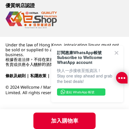
優質纲店認證
Under the law of Hong Kong, intoxicating liquor must not
be sold or supplied to a minor (under 18) in the course of
訂閱惠康WhatsApp帳號
business.
Subscribe to Wellcome
根據香港法律，不得在業務過程中，向未成年人 (18 歲以下人士)
WhatApp account
售賣或供應令人醺醉的酒類。
快人一步接收至抵資訊！
條款及細則
|
私隱政策
|
DFI零售集團
Stay one step ahead and grab
the best deals!
© 2024 Wellcome / Market Place. The Dairy Farm Company
連結 WhatsApp 帳號
Limited. All rights reserved.
加入購物車