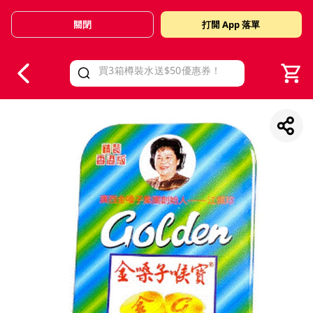
關閉
打開 App 落單
V
alid Until 30 June 2026