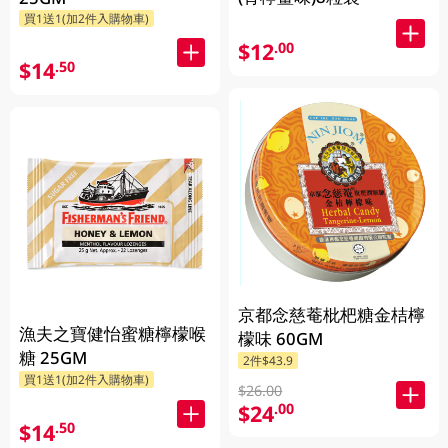
買1送1(加2件入購物車)
$12
.00
$14
.50
京都念慈菴枇杷糖金桔檸
漁夫之寶健怡蜜糖檸檬喉
檬味 60GM
糖 25GM
2件$43.9
買1送1(加2件入購物車)
$26.00
$24
.00
$14
.50