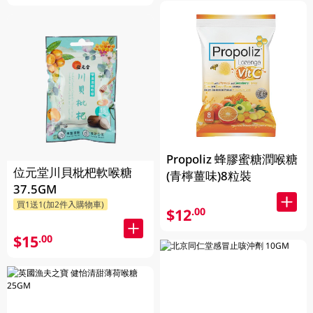
Propoliz 蜂膠蜜糖潤喉糖
位元堂川貝枇杷軟喉糖
(青檸薑味)8粒裝
37.5GM
買1送1(加2件入購物車)
$12
.00
$15
.00