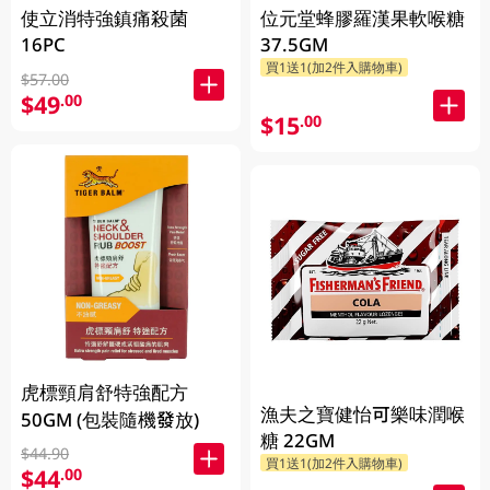
使立消特強鎮痛殺菌
位元堂蜂膠羅漢果軟喉糖
16PC
37.5GM
買1送1(加2件入購物車)
$57.00
$49
.00
$15
.00
虎標頸肩舒特強配方
漁夫之寶健怡可樂味潤喉
50GM (包裝隨機發放)
糖 22GM
$44.90
買1送1(加2件入購物車)
$44
.00