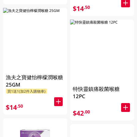
$14
.50
漁夫之寶健怡檸檬潤喉糖
25GM
特快靈鎮痛殺菌喉糖
買1送1(加2件入購物車)
12PC
$14
.50
$42
.00