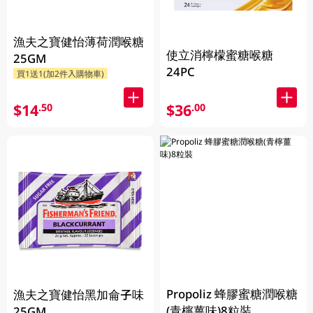
漁夫之寶健怡薄荷潤喉糖
使立消檸檬蜜糖喉糖
25GM
24PC
買1送1(加2件入購物車)
$14
$36
.50
.00
Propoliz 蜂膠蜜糖潤喉糖
漁夫之寶健怡黑加侖子味
(青檸薑味)8粒裝
25GM