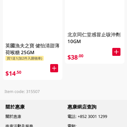
北京同仁堂感冒止咳沖劑
10GM
英國漁夫之寶 健怡清甜薄
荷喉糖 25GM
$38
.00
買1送1(加2件入購物車)
$14
.50
Item code: 315507
關於惠康
惠康網店查詢
關於惠康
電話:
+852 3001 1299
推廣活動及服務
電郵: