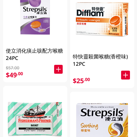
使立消化痰止咳配方喉糖
特快靈殺菌喉糖(香橙味)
24PC
12PC
$57.00
$49
.00
$25
.00