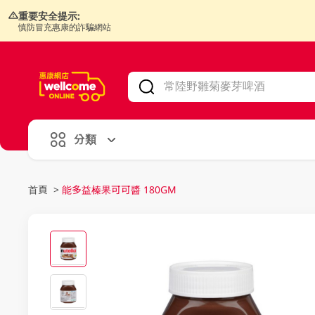
重要安全提示:
慎防冒充惠康的詐騙網站
V
alid Until 30 June 2026
分類
首頁
>
能多益榛果可可醬 180GM