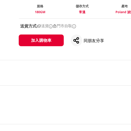
規格
儲存方式
產地
180GM
常溫
Poland 
送貨方式
送貨
門市自取
加入購物車
同朋友分享