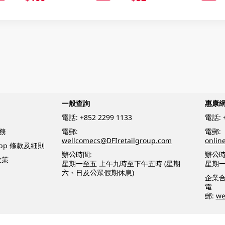
一般查詢
惠康
電話:
+852 2299 1133
電話:
務
電郵:
電郵:
wellcomecs@DFIretailgroup.com
onlin
App 條款及細則
辦公時間:
辦公時
政策
星期一至五 上午九時至下午五時 (星期
星期一
六、日及公眾假期休息)
企業
電
郵:
we