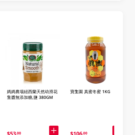
媽媽農場紐西蘭天然幼滑花
寶生園 真蜜冬蜜 1KG
生醬無添加糖,鹽 380GM
$53
$106
.00
.00