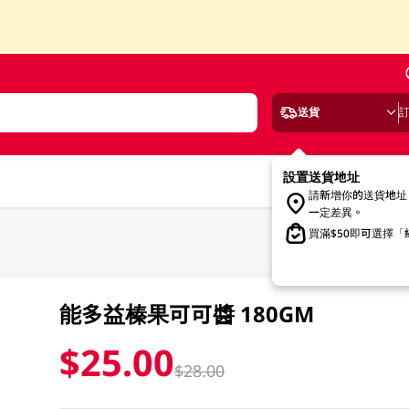
送貨
設置送貨地址
請新增你的送貨地址
一定差異。
買滿$50即可選擇
能多益榛果可可醬 180GM
$25.00
$28.00