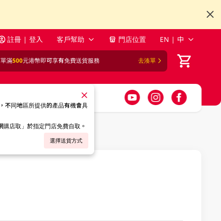
註冊 | 登入
客戶幫助
門店位置
EN | 中
訂單滿
500
元港幣即可享有免費送貨服務
去湊單
，不同地區所提供的產品有機會具
「網購店取」於指定門店免費自取。
選擇送貨方式