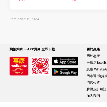
Item code: 636134
夠抵夠齊 一APP買到 立即下載
關於惠康
關於惠康
推廣活動及服
惠康 Whats
門市退/換貨
門店位置
牌照及許可證
加入我們