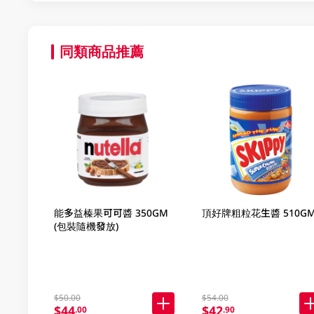
同類商品推薦
能多益榛果可可醬 350GM
頂好牌粗粒花生醬 510G
(包裝隨機發放)
$50.00
$54.00
$44
$42
.00
.90