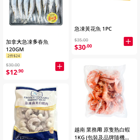
急凍黃花魚 1PC
$35.00
加拿大急凍多春魚
$30
.00
120GM
2件$24
$30.00
$12
.90
越南 業務用 原隻熟白蝦
1KG (包裝及品牌隨機發