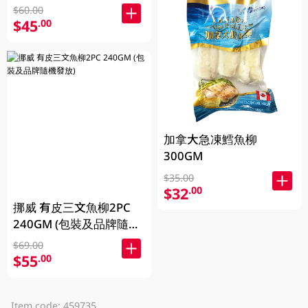
放)
$60.00
$45
.00
加拿大急凍鱈魚柳
300GM
$35.00
$32
.00
挪威 有皮三文魚柳2PC
240GM (包裝及品牌隨機
發放)
$69.00
$55
.00
Item code: 459735