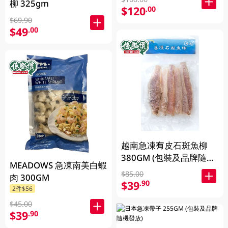
柳 325gm
$120
.00
$69.90
$49
.00
越南急凍有皮石斑魚柳
380GM (包裝及品牌隨機
MEADOWS 急凍南美白蝦
發放)
$85.00
肉 300GM
$39
.90
2件$56
$45.00
$39
.90