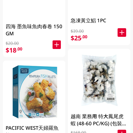
急凍黃立鯧 1PC
四海 墨魚味魚肉春卷 150
$39.00
GM
$25
.00
$20.00
$18
.00
越南 業務用 特大鳳尾虎
蝦 (48-60 PC/KG) (包裝及
PACIFIC WEST天婦羅魚
品牌隨機發放)
$168.00