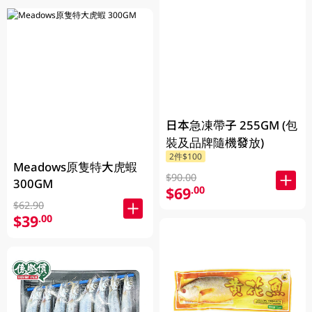
日本急凍帶子 255GM (包
裝及品牌隨機發放)
2件$100
Meadows原隻特大虎蝦
$90.00
300GM
$69
.00
$62.90
$39
.00