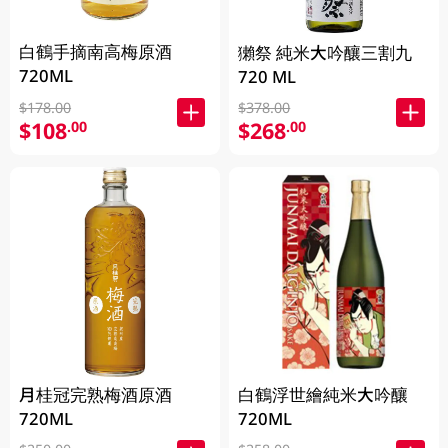
白鶴手摘南高梅原酒
獺祭 純米大吟釀三割九
720ML
720 ML
$178.00
$378.00
$108
$268
.00
.00
月桂冠完熟梅酒原酒
白鶴浮世繪純米大吟釀
720ML
720ML