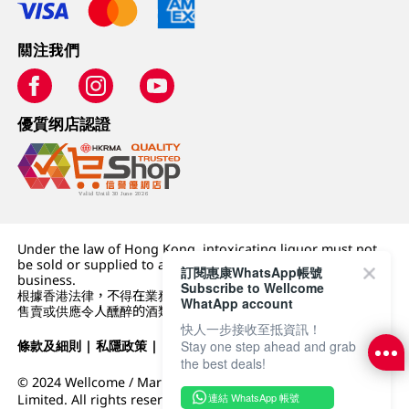
關注我們
優質纲店認證
Under the law of Hong Kong, intoxicating liquor must not
be sold or supplied to a minor (under 18) in the course of
訂閱惠康WhatsApp帳號
business.
Subscribe to Wellcome
根據香港法律，不得在業務過程中，向未成年人 (18 歲以下人士)
WhatApp account
售賣或供應令人醺醉的酒類。
快人一步接收至抵資訊！
Stay one step ahead and grab
條款及細則
|
私隱政策
|
DFI零售集團
the best deals!
© 2024 Wellcome / Market Place. The Dairy Farm Company
連結 WhatsApp 帳號
Limited. All rights reserved.