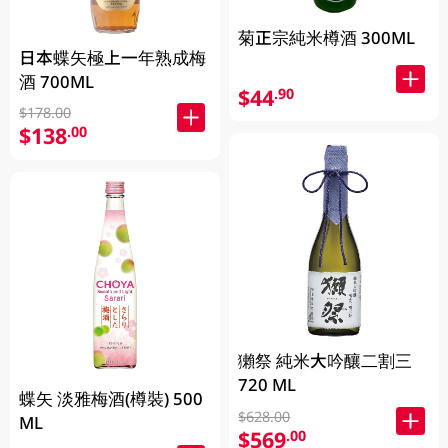
菊正宗純米樽酒 300ML
日本蝶矢極上一年熟成梅
酒 700ML
$44
.90
$178.00
$138
.00
獺祭 純米大吟釀二割三
720 ML
蝶矢 淡雅梅酒(樽裝) 500
$628.00
ML
$569
.00