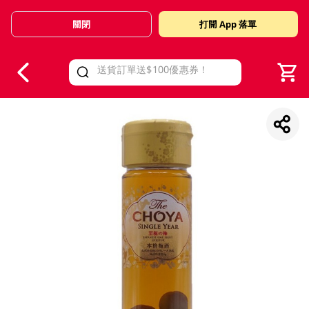
關閉
打開 App 落單
V
alid Until 30 June 2026