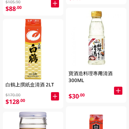
$105.90
$88
.00
寶酒造料理專用清酒
300ML
白鶴上撰紙盒清酒 2LT
$30
.00
$170.00
$128
.00