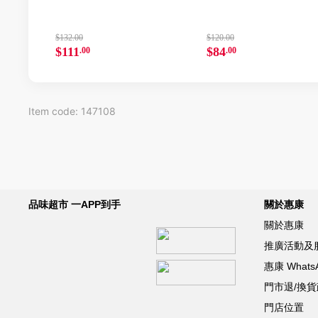
$132.00
$120.00
$111
$84
.00
.00
Item code: 147108
品味超市 一APP到手
關於惠康
關於惠康
推廣活動及
惠康 What
門市退/換
門店位置