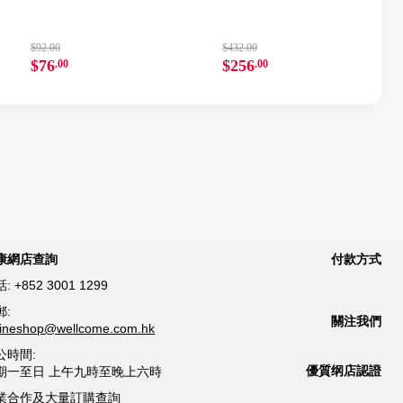
$92.00
$432.00
$76
$256
.00
.00
康網店查詢
付款方式
話:
+852 3001 1299
郵:
關注我們
lineshop@wellcome.com.hk
公時間:
優質纲店認證
期一至日 上午九時至晚上六時
業合作及大量訂購查詢