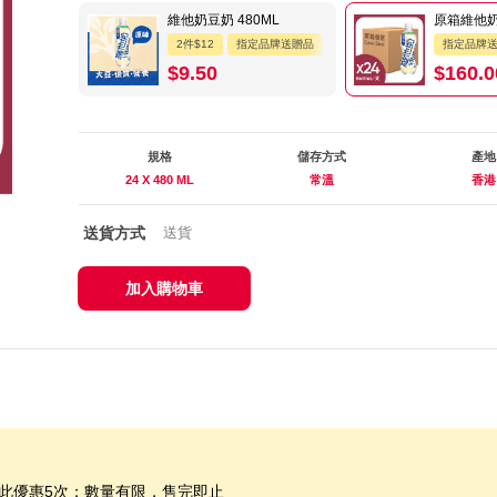
維他奶豆奶 480ML
原箱維他奶 
2件$12
指定品牌送贈品
指定品牌
$9.50
$160.0
規格
儲存方式
產地
24 X 480 ML
常溫
香港
送貨方式
送貨
加入購物車
享此優惠5次；數量有限，售完即止