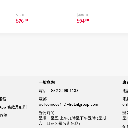
$92.00
$188.00
$76
$94
.00
.00
一般查詢
惠
電話:
+852 2299 1133
電
服務
電郵:
電
wellcomecs@DFIretailgroup.com
on
sApp 條款及細則
辦公時間:
辦
貨政策
星期一至五 上午九時至下午五時 (星期
星
六、日及公眾假期休息)
企