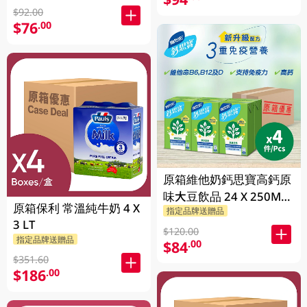
$92.00
$76
.00
原箱維他奶鈣思寶高鈣原
味大豆飲品 24 X 250ML
原箱保利 常溫純牛奶 4 X
指定品牌送贈品
(新舊包裝隨機發貨)
3 LT
$120.00
指定品牌送贈品
$84
.00
$351.60
$186
.00