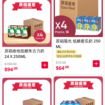
原箱陽光 低糖蜜瓜奶 250
ML
原箱維他低糖朱古力奶
滿$299享89折
24 X 250ML
指定品牌享$20換購
$72.00
$188.00
$64
.00
$94
.00