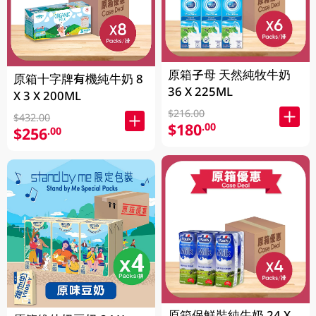
原箱子母 天然純牧牛奶
原箱十字牌有機純牛奶 8
36 X 225ML
X 3 X 200ML
$216.00
$432.00
$180
.00
$256
.00
原箱保鮮裝純牛奶 24 X