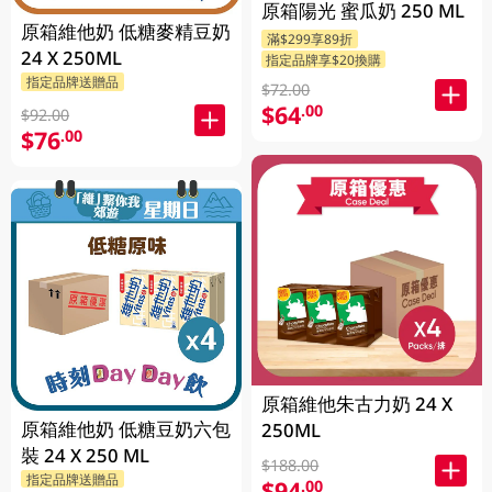
原箱陽光 蜜瓜奶 250 ML
原箱維他奶 低糖麥精豆奶
滿$299享89折
24 X 250ML
指定品牌享$20換購
指定品牌送贈品
$72.00
$64
.00
$92.00
$76
.00
原箱維他朱古力奶 24 X
原箱維他奶 低糖豆奶六包
250ML
裝 24 X 250 ML
$188.00
指定品牌送贈品
$94
.00