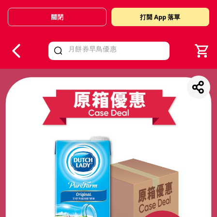
關閉
打開 App 落單
V
alid Until 30 June 2026