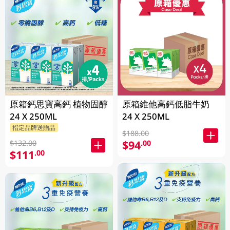
原箱鈣思寶高鈣 植物固醇
原箱維他高鈣低脂牛奶
24 X 250ML
24 X 250ML
指定品牌送贈品
$188.00
$94
.00
$132.00
$111
.00