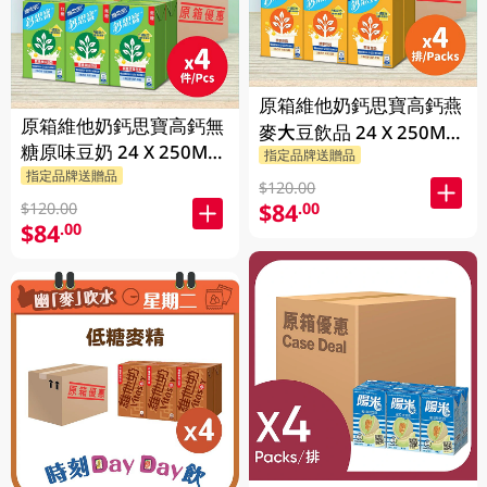
原箱維他奶鈣思寶高鈣燕
原箱維他奶鈣思寶高鈣無
麥大豆飲品 24 X 250ML
糖原味豆奶 24 X 250ML
指定品牌送贈品
(新舊包裝隨機發貨)
指定品牌送贈品
(新舊包裝隨機發貨)
$120.00
$84
.00
$120.00
$84
.00