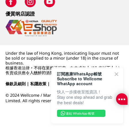
優質纲店認證
Under the law of Hong Kong, intoxicating liquor must not
be sold or supplied to a minor (under 18) in the course of
business.
根據香港法律，不得在業務過程中，向未成年人 (18 歲以下人士)
售賣或供應令人醺醉的酒類。
訂閱惠康WhatsApp帳號
Subscribe to Wellcome
WhatApp account
條款及細則
|
私隱政策
|
DFI零售集團
快人一步接收至抵資訊！
© 2024 Wellcome / Market Place. The Dairy Farm Company
Stay one step ahead and grab
Limited. All rights reserved.
the best deals!
連結 WhatsApp 帳號