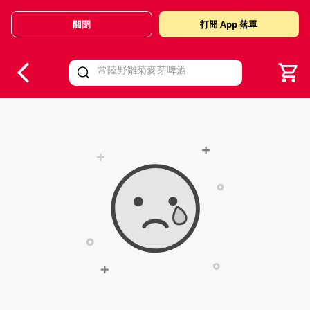
關閉
打開 App 落單
V
alid Until 30 June 2026