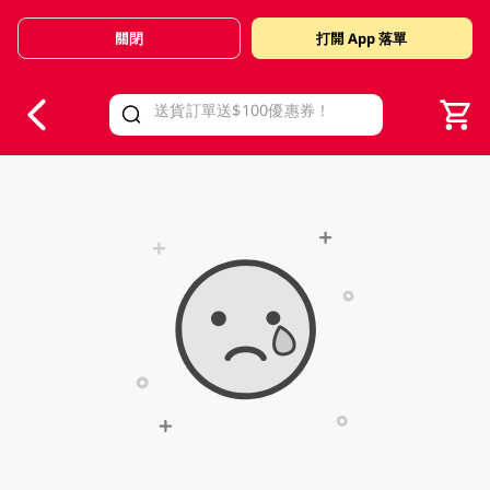
關閉
打開 App 落單
V
alid Until 30 June 2026