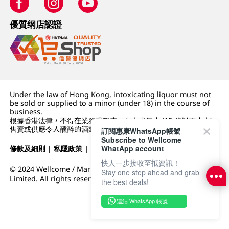
優質纲店認證
Under the law of Hong Kong, intoxicating liquor must not
be sold or supplied to a minor (under 18) in the course of
business.
根據香港法律，不得在業務過程中，向未成年人 (18 歲以下人士)
售賣或供應令人醺醉的酒類。
訂閱惠康WhatsApp帳號
Subscribe to Wellcome
WhatApp account
條款及細則
|
私隱政策
|
DFI零售集團
快人一步接收至抵資訊！
© 2024 Wellcome / Market Place. The Dairy Farm Company
Stay one step ahead and grab
Limited. All rights reserved.
the best deals!
連結 WhatsApp 帳號