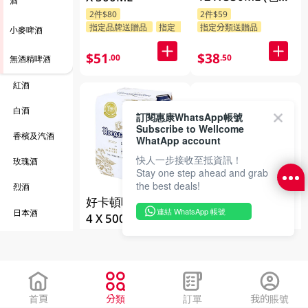
隨機發放)
2件$80
2件$59
指定品牌送贈品
指定分類送贈品
指定分類送贈品
小麥啤酒
$51
$38
.00
.50
無酒精啤酒
紅酒
白酒
訂閱惠康WhatsApp帳號
Subscribe to Wellcome
香檳及汽酒
WhatApp account
快人一步接收至抵資訊！
玫瑰酒
Stay one step ahead and grab
the best deals!
烈酒
好卡頓啤酒大罐裝
喜力啤酒大罐裝 4
連結 WhatsApp 帳號
日本酒
4 X 500ML (包裝
X 500ML
隨機發放)
2件$60
2件$80
中國酒
指定分類送贈品
指定分類送贈品
韓國酒
$34
$71
.90
.00
雪莉,砵酒及加
首頁
分類
訂單
我的賬號
度葡萄酒