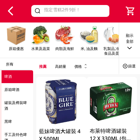
V
alid Until 30 June 2026
顯示
全部
原箱優惠
水果及蔬菜
肉類及海鮮
米, 油及麵
乳製品,冷凍
早餐及
食品及蛋類
所有
篩選
推薦
高銷量
價格
啤酒
原箱啤酒
罐裝及樽裝啤
酒
黑啤
布萊特啤酒罐裝
藍妹啤酒大罐裝 4
手工及特色啤
12 X 330ML (包裝
X 500ML
酒