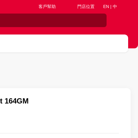
客戶幫助
門店位置
EN | 中
nt 164GM