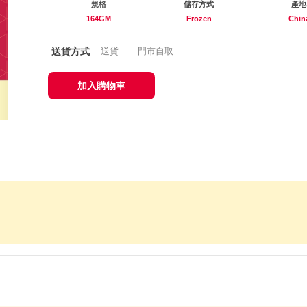
規格
儲存方式
產地
164GM
Frozen
Chin
送貨方式
送貨
門市自取
加入購物車