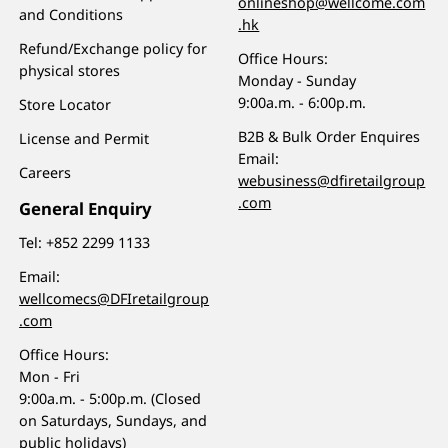
onlineshop@wellcome.com
and Conditions
.hk
Refund/Exchange policy for
Office Hours:
physical stores
Monday - Sunday
9:00a.m. - 6:00p.m.
Store Locator
B2B & Bulk Order Enquires
License and Permit
Email:
Careers
webusiness@dfiretailgroup
.com
General Enquiry
Tel:
+852 2299 1133
Email:
wellcomecs@DFIretailgroup
.com
Office Hours:
Mon - Fri
9:00a.m. - 5:00p.m. (Closed
on Saturdays, Sundays, and
public holidays)