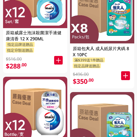
原箱威露士泡沫殺菌潔手液健
康清香 12 X 290ML
指定品牌送贈品
原箱包大人 成人紙尿片大碼 8
指定分類送贈品
X 10PC
$516.00
滿$399送1件贈品
$288
.00
指定品牌送贈品
$496.00
$350
.00