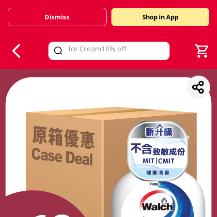
Dismiss
Shop in App
V
alid Until 30 June 2026