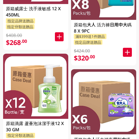
原箱威露士 洗手液敏感 12 X
450ML
指定品牌送贈品
原箱包大人 活力褲日用中大碼
指定分類送贈品
8 X 9PC
$408.00
滿$399送1件贈品
$268
.00
指定品牌送贈品
$424.00
$320
.00
原箱滴露 蘆薈泡沫潔手液12 X
30 GM
指定分類送贈品