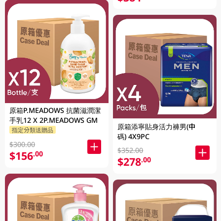
原箱P.MEADOWS 抗菌滋潤潔
手乳12 X 2P.MEADOWS GM
原箱添寧貼身活力褲男(中
指定分類送贈品
碼) 4X9PC
$300.00
$352.00
$156
.00
$278
.00