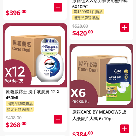
原箱包大人活力褲夜用型中碼
6X10PC
$396
.00
滿$399送1件贈品
指定品牌送贈品
$528.00
$420
.00
原箱威露士 洗手液潤膚 12 X
450ML
指定品牌送贈品
指定分類送贈品
原箱CARE BY MEADOWS 成
$408.00
人紙尿片大碼 6x10pc
$268
.00
$384
.00