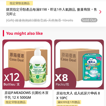
指定分類送贈品
購買指定分類產品每滿$198，即送1件人氣贈品, 數量有限，售
完即止
Sold Out
[Gift]
維達抱抱綿3層衛生紙-天然無香 10rolls
You might also like
原箱P.MEADOWS 抗菌松木潔
原箱包大人 成人紙尿片中碼 8
手乳 12 X 500GM
X 10PC
指定分類送贈品
滿$399送1件贈品