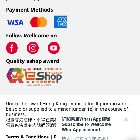
Payment Methods
Follow Wellcome on
Quality eshop award
Under the law of Hong Kong, intoxicating liquor must not
be sold or supplied to a minor (under 18) in the course of
business.
訂閱惠康WhatsApp帳號
根據香港法律，不得在業務過程中，向未成年人 (18 歲以下人士)
Subscribe to Wellcome
售賣或供應令人醺醉的酒類。
WhatApp account
Terms & Conditions
|
Privacy Policy
|
DFI Retail Group
快人一步接收至抵資訊！