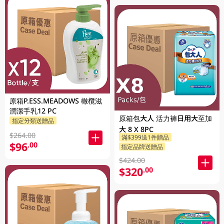
原箱P.ESS.MEADOWS 橄欖滋
潤潔手乳12 PC
原箱包大人 活力褲日用大至加
指定分類送贈品
大 8 X 8PC
$264.00
滿$399送1件贈品
$96
.00
指定品牌送贈品
$424.00
$320
.00