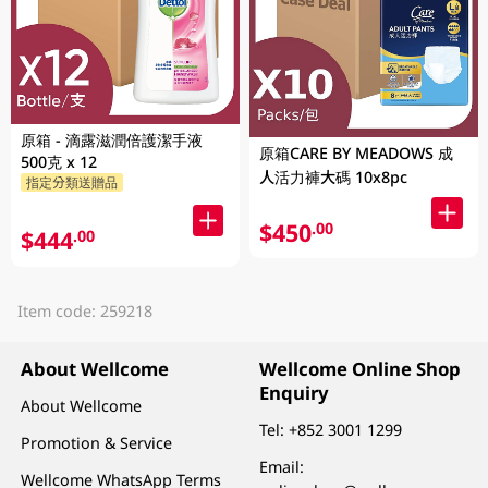
原箱 - 滴露滋潤倍護潔手液
原箱CARE BY MEADOWS 成
500克 x 12
人活力褲大碼 10x8pc
指定分類送贈品
$450
.00
$444
.00
Item code: 259218
About Wellcome
Wellcome Online Shop
Enquiry
About Wellcome
Tel:
+852 3001 1299
Promotion & Service
Email:
Wellcome WhatsApp Terms