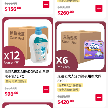
指定品牌送贈品
$300.00
$400.00
$156
.00
$260
.00
原箱P.ESS.MEADOWS 山羊奶
原箱包大人活力褲夜用型大碼
潔手乳12 PC
6X9PC
指定分類送贈品
滿$399送1件贈品
$264.00
指定品牌送贈品
$96
.00
$528.00
$420
.00