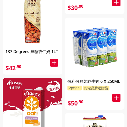
$30
.00
137 Degrees 無糖杏仁奶 1LT
$42
.90
保利保鮮裝純牛奶 6 X 250ML
2件$55
指定品牌送贈品
$50
.90