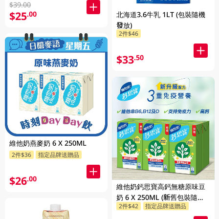
$39.00
$25
.00
北海道3.6牛乳 1LT (包裝隨機
發放)
2件$46
$33
.50
維他奶燕麥奶 6 X 250ML
2件$36
指定品牌送贈品
$26
.00
維他奶鈣思寶高鈣無糖原味豆
奶 6 X 250ML (新舊包裝隨機
2件$42
指定品牌送贈品
發貨)