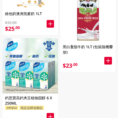
維他奶澳洲燕麥奶 1LT
$32.00
$25
.00
黑白全脂牛奶 1LT (包裝隨機發
放)
$23
.00
鈣思寶高鈣大豆植物固醇 6 X
250ML
2件$54
指定品牌送贈品