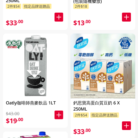
250ML
(包裝隨機發放)
2件$54
指定品牌送贈品
2件$18
$33
$13
.00
.00
Oatly咖啡師燕麥飲品 1LT
鈣思寶高蛋白質豆奶 6 X
250ML
$43.00
2件$54
指定品牌送贈品
$19
.00
$33
.00