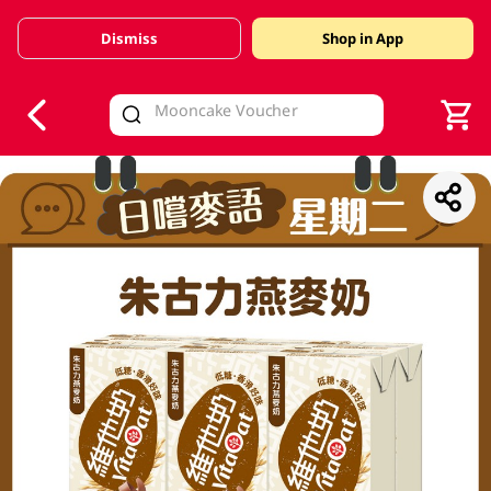
Dismiss
Shop in App
V
alid Until 30 June 2026