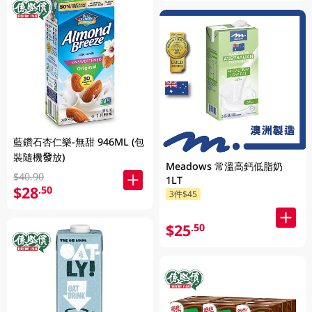
藍鑽石杏仁樂-無甜 946ML (包
裝隨機發放)
Meadows 常溫高鈣低脂奶
$40.90
1LT
$28
.50
3件$45
$25
.50