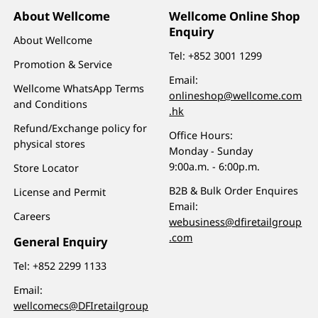
About Wellcome
Wellcome Online Shop
Enquiry
About Wellcome
Tel:
+852 3001 1299
Promotion & Service
Email:
Wellcome WhatsApp Terms
onlineshop@wellcome.com
and Conditions
.hk
Refund/Exchange policy for
Office Hours:
physical stores
Monday - Sunday
9:00a.m. - 6:00p.m.
Store Locator
B2B & Bulk Order Enquires
License and Permit
Email:
Careers
webusiness@dfiretailgroup
.com
General Enquiry
Tel:
+852 2299 1133
Email:
wellcomecs@DFIretailgroup