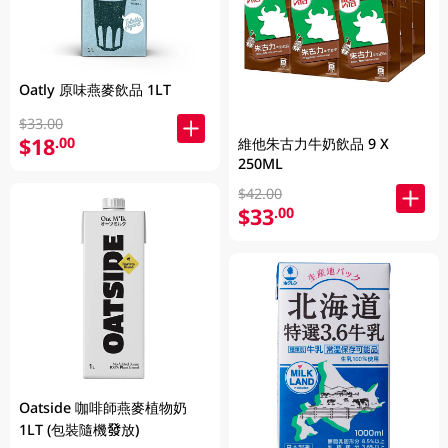
Oatly 原味燕麥飲品 1LT
$33.00
$18
.00
維他朱古力牛奶飲品 9 X
250ML
$42.00
$33
.00
Oatside 咖啡師燕麥植物奶
1LT (包裝隨機發放)