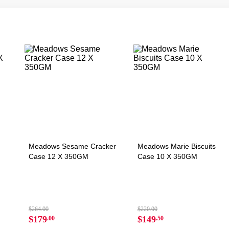
Meadows Sesame Cracker
Meadows Marie Biscuits
Case 12 X 350GM
Case 10 X 350GM
$264.00
$220.00
$179
$149
.00
.50