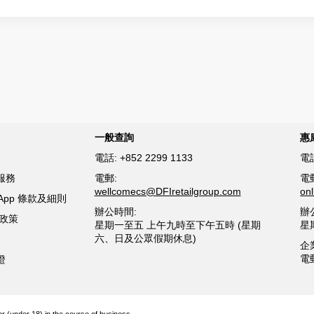
一般查詢
惠
電話:
+852 2299 1133
電
服務
電郵:
電
wellcomecs@DFIretailgroup.com
on
sApp 條款及細則
辦公時間:
辦
貨政策
星期一至五 上午九時至下午五時 (星期
星
六、日及公眾假期休息)
企
電
證