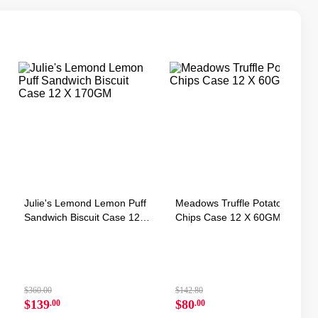
Julie's Lemond Lemon Puff
Meadows Truffle Potato
Sandwich Biscuit Case 12 X
Chips Case 12 X 60GM
170GM
$360.00
$142.80
$139
$80
.00
.00