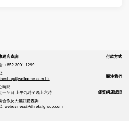
康網店查詢
付款方式
話:
+852 3001 1299
郵:
關注我們
lineshop@wellcome.com.hk
公時間:
優質纲店認證
期一至日 上午九時至晚上六時
業合作及大量訂購查詢
郵:
webusiness@dfiretailgroup.com