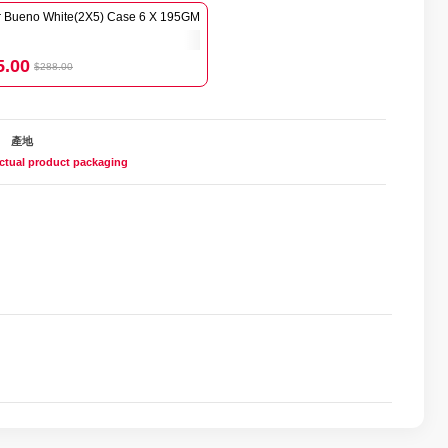
r Bueno White(2X5) Case 6 X 195GM
5.00
$288.00
產地
 actual product packaging