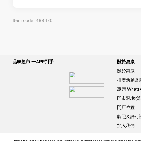
Item code: 499426
品味超市 一APP到手
關於惠康
關於惠康
推廣活動及
惠康 What
門市退/換
門店位置
牌照及許可
加入我們