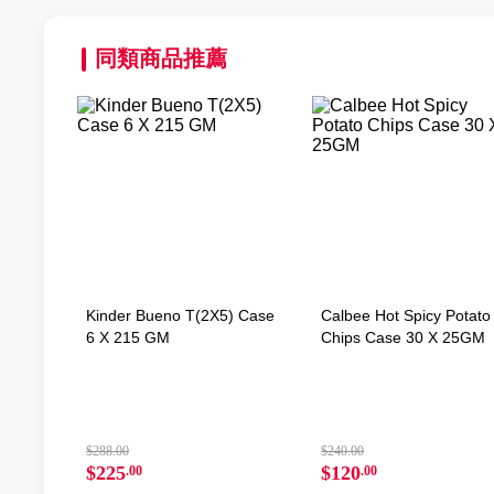
同類商品推薦
Kinder Bueno T(2X5) Case
Calbee Hot Spicy Potato
6 X 215 GM
Chips Case 30 X 25GM
$288.00
$240.00
$225
$120
.00
.00