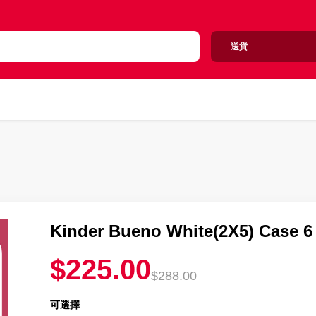
送貨
Kinder Bueno White(2X5) Case 
$225.00
$288.00
可選擇