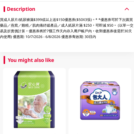
Description
買成人尿片/紙尿褲滿$399或以上送$150優惠券($50X3張)。* *優惠券可於下次購買
藥品／燕窩／雞精／肌肉痛紓緩產品／成人紙尿片滿 $250，可即減 $50。 (以單一交
易及折實價計算，優惠券將於7個工作天內存入用戶帳戶內，收到優惠券後需於30天
內使用) 優惠期: 10/7/2026 - 6/8/2026 優惠券有效期: 30日内
You might also like