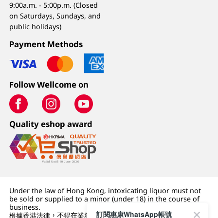
9:00a.m. - 5:00p.m. (Closed
on Saturdays, Sundays, and
public holidays)
Payment Methods
Follow Wellcome on
Quality eshop award
Under the law of Hong Kong, intoxicating liquor must not
be sold or supplied to a minor (under 18) in the course of
business.
訂閱惠康WhatsApp帳號
根據香港法律，不得在業務過程中，向未成年人 (18 歲以下人士)