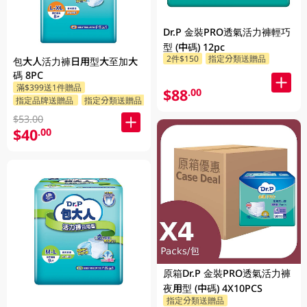
Dr.P 金裝PRO透氣活力褲輕巧
型 (中碼) 12pc
2件$150
指定分類送贈品
包大人活力褲日用型大至加大
碼 8PC
滿$399送1件贈品
$88
.00
指定品牌送贈品
指定分類送贈品
$53.00
$40
.00
原箱Dr.P 金裝PRO透氣活力褲
夜用型 (中碼) 4X10PCS
指定分類送贈品