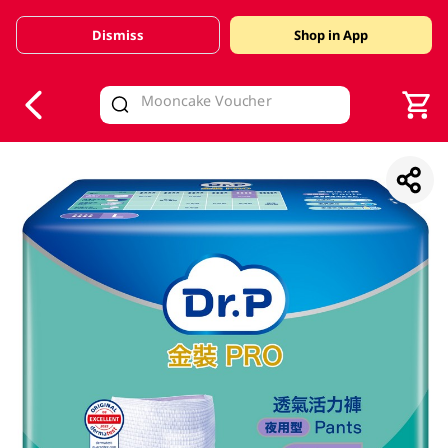
Dismiss
Shop in App
V
alid Until 30 June 2026