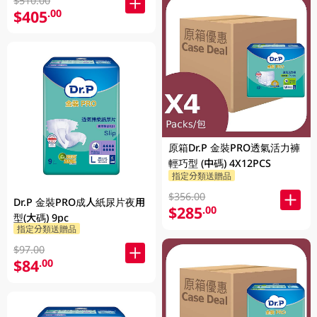
$510.00
$405
.00
原箱Dr.P 金裝PRO透氣活力褲
輕巧型 (中碼) 4X12PCS
指定分類送贈品
$356.00
Dr.P 金裝PRO成人紙尿片夜用
$285
.00
型(大碼) 9pc
指定分類送贈品
$97.00
$84
.00