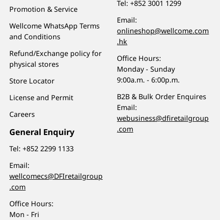
Tel:
+852 3001 1299
Promotion & Service
Email:
Wellcome WhatsApp Terms
onlineshop@wellcome.com
and Conditions
.hk
Refund/Exchange policy for
Office Hours:
physical stores
Monday - Sunday
9:00a.m. - 6:00p.m.
Store Locator
B2B & Bulk Order Enquires
License and Permit
Email:
Careers
webusiness@dfiretailgroup
.com
General Enquiry
Tel:
+852 2299 1133
Email:
wellcomecs@DFIretailgroup
.com
Office Hours:
Mon - Fri