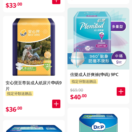
$33
.00
倍樂成人舒爽褲(中碼) 9PC
指定分類送贈品
安心寶至尊裝成人紙尿片中碼9
片
$69.90
指定分類送贈品
$40
.00
$36
.00