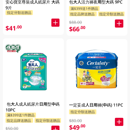
安心寶至尊裝成人紙尿片 大碼
包大人活力褲夜用型大碼 9PC
9片
滿$399送1件贈品
指定分類送贈品
指定品牌送贈品
指定分類送贈品
$88.00
$41
.00
$66
.00
包大人成人紙尿片日用型中碼
一定妥成人日用褲(中碼) 11PC
10PC
指定分類送贈品
滿$399送1件贈品
$80.00
指定品牌送贈品
指定分類送贈品
$49
.00
$50.00