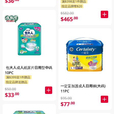
$36
滿$398送1件贈品
指定品牌慳$20
$582.00
$465
.00
包大人成人紙尿片日用型中碼
10PC
滿$399送1件贈品
指定品牌送贈品
一定妥加護成人日用褲(大碼)
$50.00
11PC
$33
.00
$95.00
$77
.00