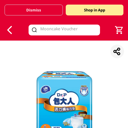
Dismiss
Shop in App
V
alid Until 30 June 2026