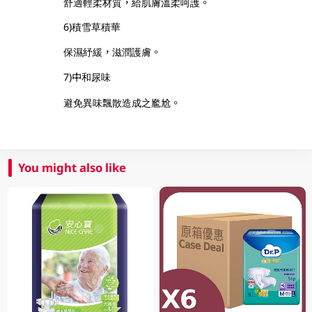
舒適輕柔材質，給肌膚溫柔呵護。
6)積雪草積華
保濕紓緩，滋潤護膚。
7)中和尿味
避免異味飄散造成之尷尬。
You might also like