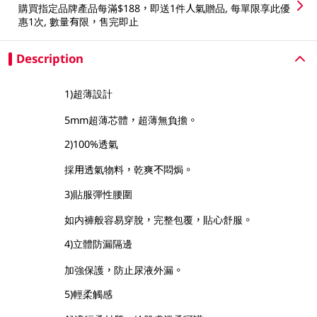
購買指定品牌產品每滿$188，即送1件人氣贈品, 每單限享此優
惠1次, 數量有限，售完即止
Description
1)超薄設計
5mm超薄芯體，超薄無負擔。
2)100%透氣
採用透氣物料，乾爽不悶焗。
3)貼服彈性腰圍
如内褲般容易穿脫，完整包覆，貼心舒服。
4)立體防漏隔邊
加強保護，防止尿液外漏。
5)輕柔觸感