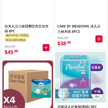
包大人活力褲日用型大至加大
CARE BY MEADOWS 成人活
碼 8PC
力褲大碼 8PCS
滿$399送1件贈品
$45.00
指定品牌送贈品
$38
.00
$53.00
$45
.00
倍樂成人舒爽褲(中碼) 9PC