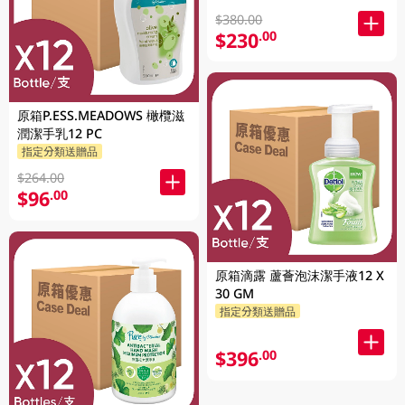
$380.00
$230
.00
原箱P.ESS.MEADOWS 橄欖滋
潤潔手乳12 PC
指定分類送贈品
$264.00
$96
.00
原箱滴露 蘆薈泡沫潔手液12 X
30 GM
指定分類送贈品
$396
.00