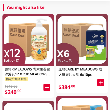
You might also like
原箱P.MEADOWS 乳木果蒼蘭
原箱CARE BY MEADOWS 成
沐浴乳12 X 23P.MEADOWS
人紙尿片大碼 6x10pc
GM
指定分類送贈品
$384
.00
$516.00
$240
.00