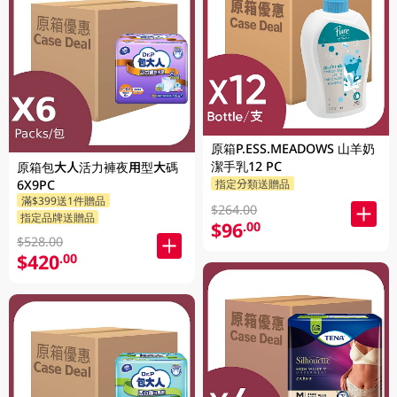
原箱P.ESS.MEADOWS 山羊奶
潔手乳12 PC
原箱包大人活力褲夜用型大碼
指定分類送贈品
6X9PC
滿$399送1件贈品
$264.00
指定品牌送贈品
$96
.00
$528.00
$420
.00