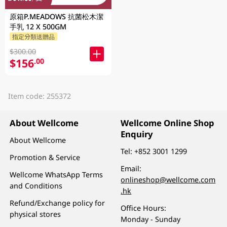
原箱P.MEADOWS 抗菌松木潔
手乳 12 X 500GM
指定分類送贈品
$300.00
$156
.00
Item code: 255372
About Wellcome
Wellcome Online Shop
Enquiry
About Wellcome
Tel:
+852 3001 1299
Promotion & Service
Email:
Wellcome WhatsApp Terms
onlineshop@wellcome.com
and Conditions
.hk
Refund/Exchange policy for
Office Hours:
physical stores
Monday - Sunday