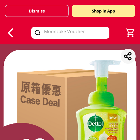
Dismiss
Shop in App
V
alid Until 30 June 2026