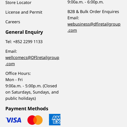
9:00a.m. - 6:00p.m.
Store Locator
B2B & Bulk Order Enquires
License and Permit
Email:
Careers
webusiness@dfiretailgroup
.com
General Enquiry
Tel:
+852 2299 1133
Email:
wellcomecs@DFIretailgroup
.com
Office Hours:
Mon - Fri
9:00a.m. - 5:00p.m. (Closed
on Saturdays, Sundays, and
public holidays)
Payment Methods