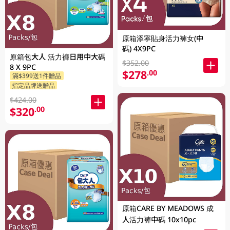
原箱添寧貼身活力褲女(中
碼) 4X9PC
原箱包大人 活力褲日用中大碼
$352.00
8 X 9PC
$278
.00
滿$399送1件贈品
指定品牌送贈品
$424.00
$320
.00
原箱CARE BY MEADOWS 成
人活力褲中碼 10x10pc