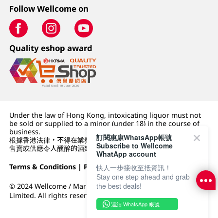
Follow Wellcome on
Quality eshop award
Under the law of Hong Kong, intoxicating liquor must not
be sold or supplied to a minor (under 18) in the course of
business.
訂閱惠康WhatsApp帳號
根據香港法律，不得在業務過程中，向未成年人 (18 歲以下人士)
Subscribe to Wellcome
售賣或供應令人醺醉的酒類。
WhatApp account
Terms & Conditions
|
Privacy Policy
|
DFI Retail Group
快人一步接收至抵資訊！
Stay one step ahead and grab
the best deals!
© 2024 Wellcome / Market Place. The Dairy Farm Company
Limited. All rights reserved.
連結 WhatsApp 帳號