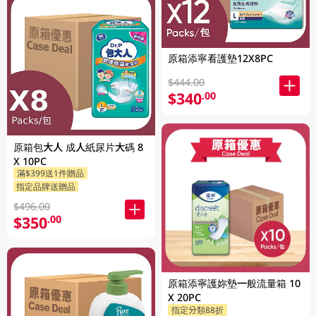
原箱添寧看護墊12X8PC
$444.00
$340
.00
原箱包大人 成人紙尿片大碼 8
X 10PC
滿$399送1件贈品
指定品牌送贈品
$496.00
$350
.00
原箱添寧護妳墊一般流量箱 10
X 20PC
指定分類88折