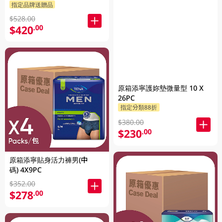
指定品牌送贈品
$528.00
$420
.00
原箱添寧護妳墊微量型 10 X
26PC
指定分類88折
$380.00
$230
.00
原箱添寧貼身活力褲男(中
碼) 4X9PC
$352.00
$278
.00