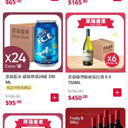
$65
.00
$165
.80
原箱藍冰 罐裝啤酒24罐 330
原箱蠔灣蘇維翁白酒 6 X
ML
750ML
指定分類送贈品
$786.00
$450
$108.00
.00
$95
.00