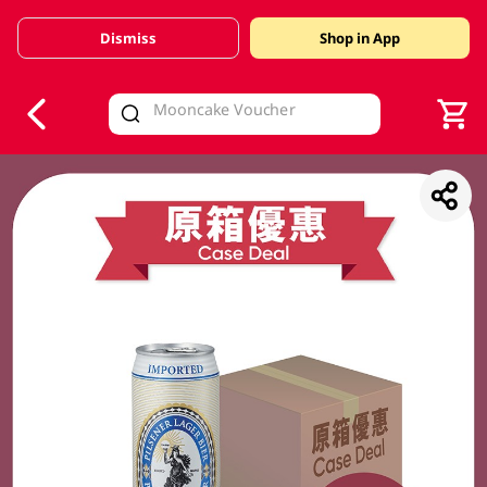
Dismiss
Shop in App
V
alid Until 30 June 2026