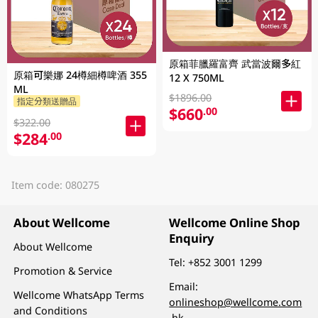
原箱菲臘羅富齊 武當波爾多紅
原箱可樂娜 24樽細樽啤酒 355
12 X 750ML
ML
$1896.00
指定分類送贈品
$660
.00
$322.00
$284
.00
Item code: 080275
About Wellcome
Wellcome Online Shop
Enquiry
About Wellcome
Tel:
+852 3001 1299
Promotion & Service
Email:
Wellcome WhatsApp Terms
onlineshop@wellcome.com
and Conditions
.hk