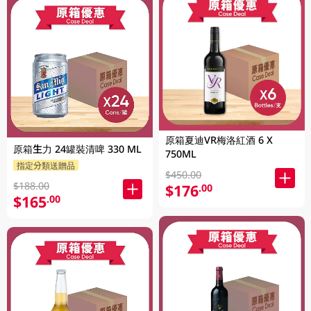
原箱夏迪VR梅洛紅酒 6 X
原箱生力 24罐裝清啤 330 ML
750ML
指定分類送贈品
$450.00
$188.00
$176
.00
$165
.00