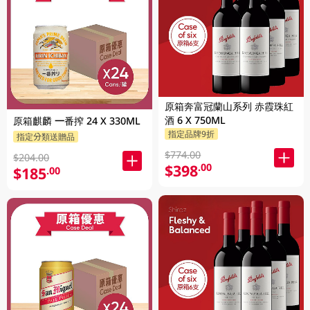
原箱奔富冠蘭山系列 赤霞珠紅
酒 6 X 750ML
原箱麒麟 一番搾 24 X 330ML
指定品牌9折
指定分類送贈品
$774.00
$204.00
$398
.00
$185
.00