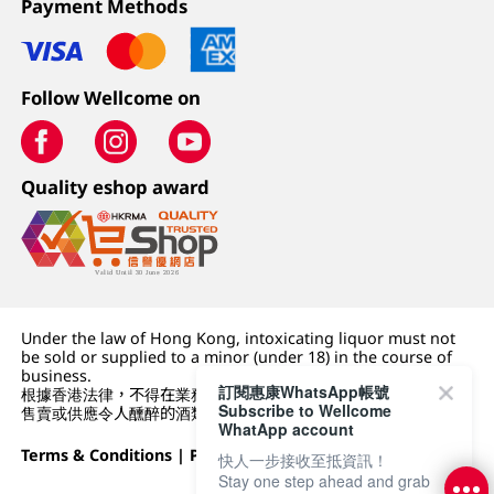
Payment Methods
Follow Wellcome on
Quality eshop award
Under the law of Hong Kong, intoxicating liquor must not
be sold or supplied to a minor (under 18) in the course of
business.
訂閱惠康WhatsApp帳號
根據香港法律，不得在業務過程中，向未成年人 (18 歲以下人士)
Subscribe to Wellcome
售賣或供應令人醺醉的酒類。
WhatApp account
Terms & Conditions
|
Privacy Policy
|
DFI Retail Group
快人一步接收至抵資訊！
Stay one step ahead and grab