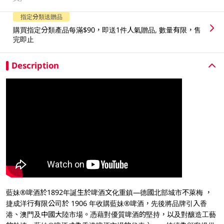
指定分類送贈品
購買指定分類產品每滿$90，即送1件人氣贈品, 數量有限，售
完即止
Description
藍妹®啤酒於1892年誕生於啤酒文化重鎮—德國北部城市不萊梅 ，
捷成洋行有限公司於 1906 年收購藍妹®啤酒，先後將品牌引入香
港、澳門及中國大陸市場。憑藉對優質啤酒的堅持，以及對釀造工藝