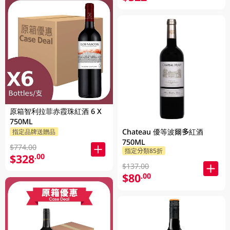
原箱智利拉菲赤霞珠紅酒 6 X
750ML
Chateau 優等波爾多紅酒
指定品牌送贈品
750ML
$774.00
指定分類85折
$328
.00
$137.00
$80
.00