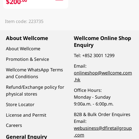
$200
.00
Item code: 223735
About Wellcome
Wellcome Online Shop
Enquiry
About Wellcome
Tel:
+852 3001 1299
Promotion & Service
Email:
Wellcome WhatsApp Terms
onlineshop@wellcome.com
and Conditions
.hk
Refund/Exchange policy for
Office Hours:
physical stores
Monday - Sunday
9:00a.m. - 6:00p.m.
Store Locator
B2B & Bulk Order Enquires
License and Permit
Email:
Careers
webusiness@dfiretailgroup
.com
General Enquiry