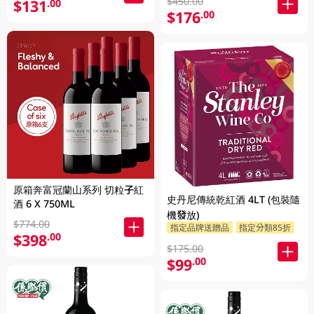
$450.00
$131
.00
$176
.00
原箱奔富冠蘭山系列 切粒子紅
史丹尼傳統乾紅酒 4LT (包裝隨
酒 6 X 750ML
機發放)
$774.00
指定品牌送贈品
指定分類85折
$398
.00
$175.00
$99
.00