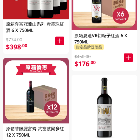
原箱奔富冠蘭山系列 赤霞珠紅
酒 6 X 750ML
原箱夏迪VR切粒子紅酒 6 X
$774.00
750ML
$398
.00
指定品牌送贈品
$450.00
$176
.00
原箱菲臘羅富齊 武當波爾多紅
12 X 750ML