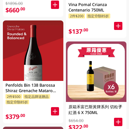
$1896.00
Vina Pomal Crianza
$660
.00
Centenario 750ML
2件$200
指定分類85折
$137
.00
Penfolds Bin 138 Barossa
Shiraz Grenache Mataro
750ML
2件$500
指定品牌送贈品
指定分類85折
原箱禾富巴斯黃牌系列 切粒子
紅酒 6 X 750ML
$379
.00
$654.00
$322
.00