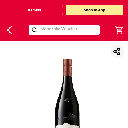
Dismiss
Shop in App
V
alid Until 30 June 2026