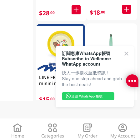
$18
$28
.00
.00
訂閱惠康WhatsApp帳號
Subscribe to Wellcome
WhatApp account
快人一步接收至抵資訊！
MEADOWS 刨磨器 1
LINE FRIENDS
Stay one step ahead and grab
PC
minini meets
the best deals!
Meadows 9吋紙碟
10件
連結 WhatsApp 帳號
$15
$15
.00
.00
Home
Categories
My Order
My Account