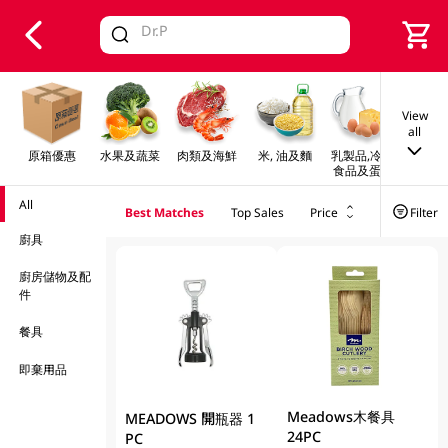
V
alid Until 30 June 2026
View
all
原箱優惠
水果及蔬菜
肉類及海鮮
米, 油及麵
乳製品,冷凍
早餐及
食品及蛋類
All
Best Matches
Top Sales
Price
Filter
廚具
廚房儲物及配
件
餐具
即棄用品
Meadows木餐具
MEADOWS 開瓶器 1
24PC
PC