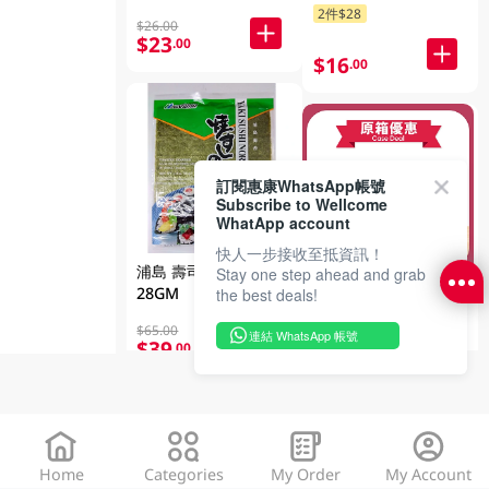
2件$28
$26.00
$23
.00
$16
.00
訂閱惠康WhatsApp帳號
Subscribe to Wellcome
WhatApp account
快人一步接收至抵資訊！
浦島 壽司用燒海苔
Stay one step ahead and grab
原箱RED TRACTOR
28GM
the best deals!
奇亞籽燕麥 9 X
$65.00
500GM
連結 WhatsApp 帳號
$39
.00
$234.00
$175
.50
Home
Categories
My Order
My Account