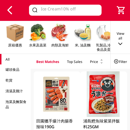
V
alid Until 30 June 2026
View
all
原箱優惠
水果及蔬菜
肉類及海鮮
米, 油及麵
乳製品,冷凍
早餐及
食品及蛋類
All
Best Matches
Top Sales
Price
Filter
罐頭食品
乾貨
清湯及雞汁
泡菜及醃製食
品
田園獵手爆汁肉腸香
浦島鰹魚味紫菜拌飯
辣味190G
料25GM