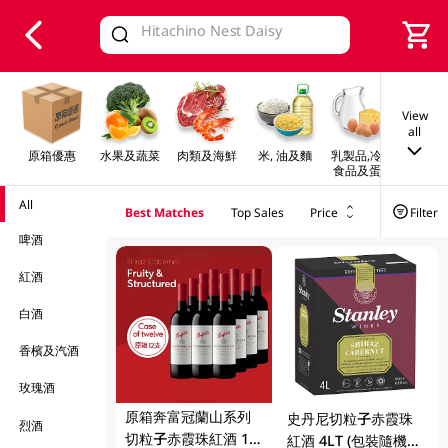
V
alid Until 30 June 2026
View
all
原箱優惠
水果及蔬菜
肉類及海鮮
米, 油及麵
乳製品,冷凍
早餐及
食品及蛋類
All
Best Matches
Top Sales
Price
Filter
啤酒
紅酒
白酒
香檳及汽酒
玫瑰酒
原箱奔富冠蘭山系列
史丹尼切粒子赤霞珠
烈酒
切粒子赤霞珠紅酒 12
紅酒 4LT (包裝隨機發