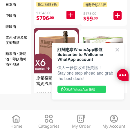
X 750ML
放)
指定品牌9折
日本酒
指定分類85折
$1548.00
$175.00
中國酒
$796
$99
.00
.00
韓國酒
雪莉,砵酒及加
度葡萄酒
訂閱惠康WhatsApp帳號
蘋果酒、雞尾
Subscribe to Wellcome
WhatApp account
酒、即飲葡萄
酒和烈酒
快人一步接收至抵資訊！
Stay one step ahead and grab
原箱格蘭堡黑皮諾莎
the best deals!
青島純生啤酒 12 X
當妮汽酒 6 X 750ML
330ML
連結 WhatsApp 帳號
指定分類送贈品
$1380.00
$504
.00
$59.00
$49
.00
Home
Categories
My Order
My Account