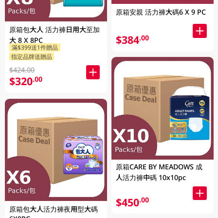
原箱安親 活力褲大碼6 X 9 PC
原箱包大人 活力褲日用大至加
$384
.00
大 8 X 8PC
滿$399送1件贈品
指定品牌送贈品
$424.00
$320
.00
原箱CARE BY MEADOWS 成
人活力褲中碼 10x10pc
$450
.00
原箱包大人活力褲夜用型大碼