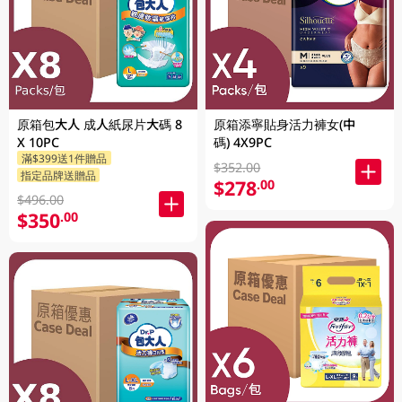
原箱包大人 成人紙尿片大碼 8
原箱添寧貼身活力褲女(中
X 10PC
碼) 4X9PC
滿$399送1件贈品
$352.00
指定品牌送贈品
$278
.00
$496.00
$350
.00