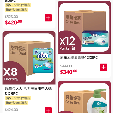
6X9PC
滿$399送1件贈品
指定品牌送贈品
$528.00
$420
.00
原箱添寧看護墊12X8PC
$444.00
$340
.00
原箱包大人 活力褲日用中大碼
8 X 9PC
滿$399送1件贈品
指定品牌送贈品
$424.00