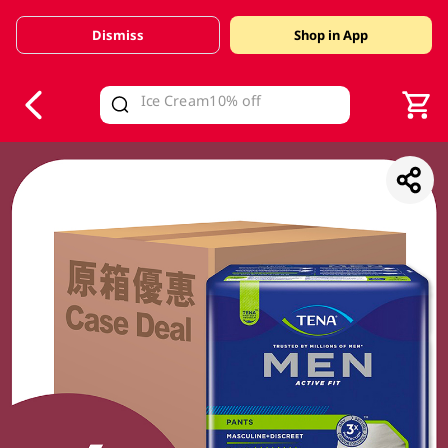
Dismiss
Shop in App
V
alid Until 30 June 2026