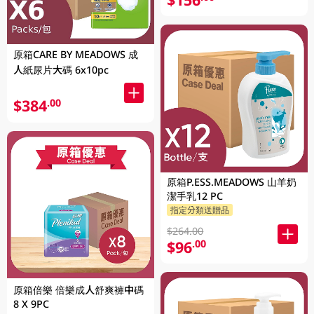
原箱CARE BY MEADOWS 成
人紙尿片大碼 6x10pc
$384
.00
原箱P.ESS.MEADOWS 山羊奶
潔手乳12 PC
指定分類送贈品
$264.00
$96
.00
原箱倍樂 倍樂成人舒爽褲中碼
8 X 9PC