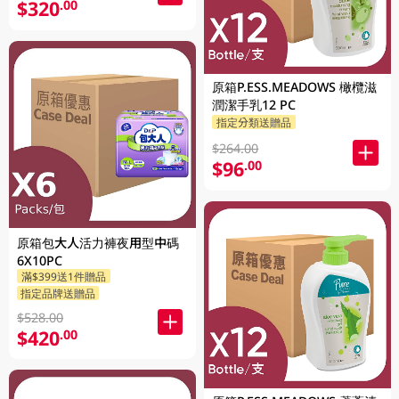
$320
.00
原箱P.ESS.MEADOWS 橄欖滋
潤潔手乳12 PC
指定分類送贈品
$264.00
$96
.00
原箱包大人活力褲夜用型中碼
6X10PC
滿$399送1件贈品
指定品牌送贈品
$528.00
$420
.00