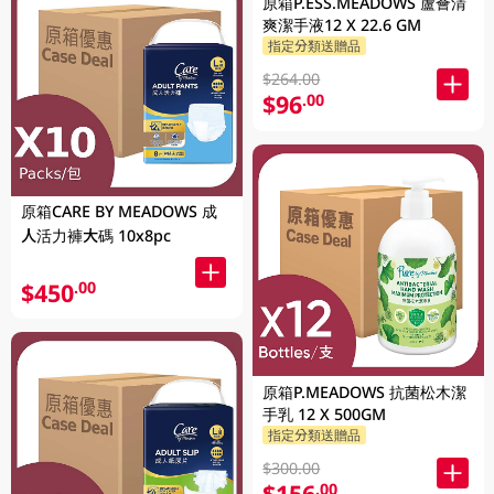
原箱P.ESS.MEADOWS 蘆薈清
爽潔手液12 X 22.6 GM
指定分類送贈品
$264.00
$96
.00
原箱CARE BY MEADOWS 成
人活力褲大碼 10x8pc
$450
.00
原箱P.MEADOWS 抗菌松木潔
手乳 12 X 500GM
指定分類送贈品
$300.00
$156
.00