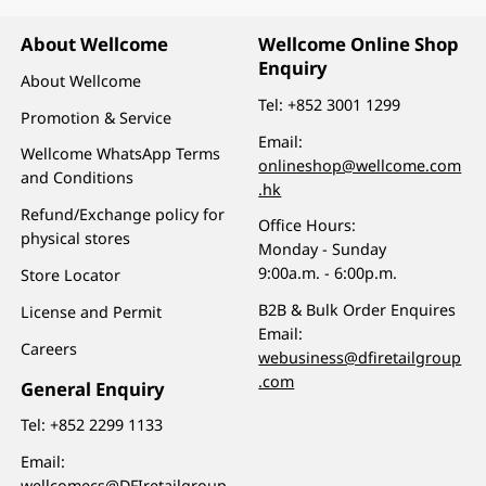
About Wellcome
Wellcome Online Shop
Enquiry
About Wellcome
Tel:
+852 3001 1299
Promotion & Service
Email:
Wellcome WhatsApp Terms
onlineshop@wellcome.com
and Conditions
.hk
Refund/Exchange policy for
Office Hours:
physical stores
Monday - Sunday
9:00a.m. - 6:00p.m.
Store Locator
B2B & Bulk Order Enquires
License and Permit
Email:
Careers
webusiness@dfiretailgroup
.com
General Enquiry
Tel:
+852 2299 1133
Email:
wellcomecs@DFIretailgroup