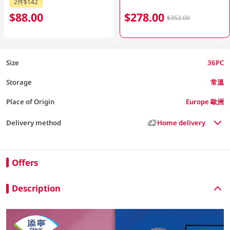
2件$142
$88.00
$278.00
$352.00
Size
36PC
Storage
常溫
Place of Origin
Europe 歐洲
Delivery method
Home delivery
Offers
Description