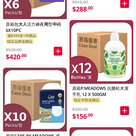
$516.00
$288
.00
原箱包大人活力褲夜用型中碼
6X10PC
滿$399送1件贈品
指定品牌送贈品
$528.00
$420
.00
原箱P.MEADOWS 抗菌松木潔
手乳 12 X 500GM
指定分類送贈品
$300.00
$156
.00
原箱CARE BY MEADOWS 成