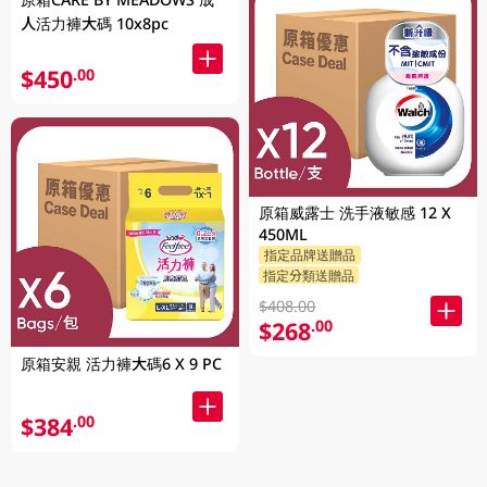
人活力褲大碼 10x8pc
$450
.00
原箱威露士 洗手液敏感 12 X
450ML
指定品牌送贈品
指定分類送贈品
$408.00
$268
.00
原箱安親 活力褲大碼6 X 9 PC
$384
.00