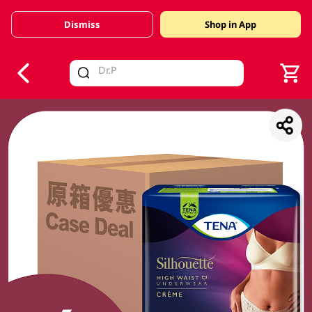
Dismiss
Shop in App
V
alid Until 30 June 2026