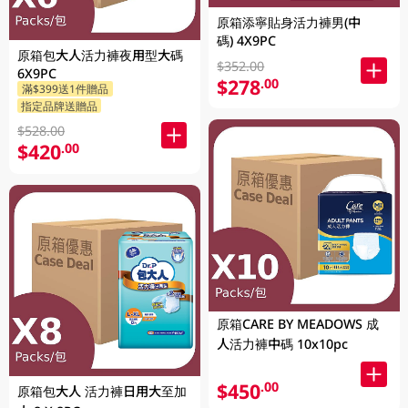
原箱添寧貼身活力褲男(中
碼) 4X9PC
原箱包大人活力褲夜用型大碼
$352.00
6X9PC
$278
.00
滿$399送1件贈品
指定品牌送贈品
$528.00
$420
.00
原箱CARE BY MEADOWS 成
人活力褲中碼 10x10pc
$450
.00
原箱包大人 活力褲日用大至加