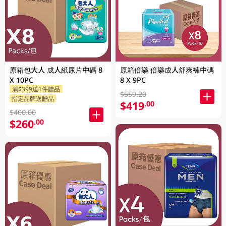
原箱包大人 成人紙尿片中碼 8
原箱倍樂 倍樂成人舒爽褲中碼
X 10PC
8 X 9PC
滿$399送1件贈品
$559.20
指定品牌送贈品
$419
.00
$400.00
$260
.00