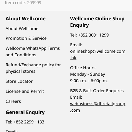
Item code: 209999
About Wellcome
Wellcome Online Shop
Enquiry
About Wellcome
Tel:
+852 3001 1299
Promotion & Service
Email:
Wellcome WhatsApp Terms
onlineshop@wellcome.com
and Conditions
.hk
Refund/Exchange policy for
Office Hours:
physical stores
Monday - Sunday
9:00a.m. - 6:00p.m.
Store Locator
B2B & Bulk Order Enquires
License and Permit
Email:
Careers
webusiness@dfiretailgroup
.com
General Enquiry
Tel:
+852 2299 1133
Email: