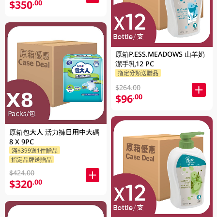
$350
.00
原箱P.ESS.MEADOWS 山羊奶
潔手乳12 PC
指定分類送贈品
$264.00
$96
.00
原箱包大人 活力褲日用中大碼
8 X 9PC
滿$399送1件贈品
指定品牌送贈品
$424.00
$320
.00