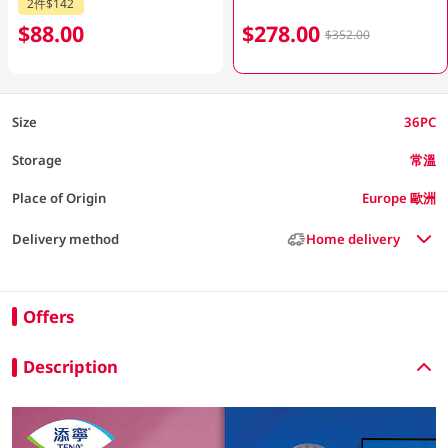
2件$142
$88.00
$278.00
$352.00
Size
36PC
Storage
常溫
Place of Origin
Europe 歐洲
Delivery method
Home delivery
Offers
Description