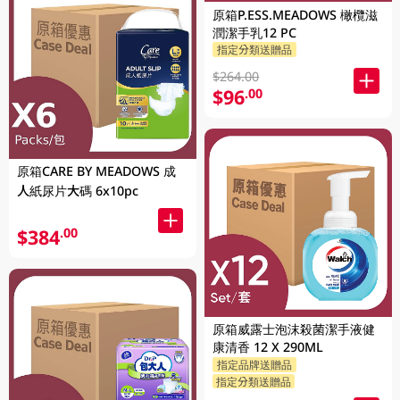
原箱P.ESS.MEADOWS 橄欖滋
潤潔手乳12 PC
指定分類送贈品
$264.00
$96
.00
原箱CARE BY MEADOWS 成
人紙尿片大碼 6x10pc
$384
.00
原箱威露士泡沫殺菌潔手液健
康清香 12 X 290ML
指定品牌送贈品
指定分類送贈品